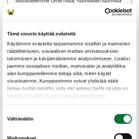
Suosittelemme Oma riista -tunnusten luomista
ennen ilmoittautumista. (Ei pakollista). Vaatii
sähköpostiosoitteen ja verkkopankkitunnukset
tai mobiilivarmenteen. Voit ilmoittautua myös
ilman.
Tämä sivusto käyttää evästeitä
Tilaisuudessa suoritetaan tutkinto ensisijaisesti
Käytämme evästeitä tarjoamamme sisällön ja mainosten
sähköisesti. Varaa mukaan oma päätelaite
räätälöimiseen, sosiaalisen median ominaisuuksien
(puhelin, tabletti, kannettava tietokone).
tukemiseen ja kävijämäärämme analysoimiseen. Lisäksi
Huolehdi, että laitteen akku on täyteen varattu
jaamme sosiaalisen median, mainosalan ja analytiikka-
ja että käytössä on toimiva verkkoyhteys.
alan kumppaneillemme tietoja siitä, miten käytät
sivustoamme. Kumppanimme voivat yhdistää näitä
Kirjastolla on tarjolla Wifi.
tietoja muihin tietoihin, joita olet antanut heille tai joita on
kerätty, kun olet käyttänyt heidän palvelujaan.
Paikka: Kaupunginkirjaston Wolmarinsali.
Jyväskylän seudun
Suostumuksen
Välttämätön
riistanhoitoyhdistys
valinta
Keski-Suomi
040-5052274
Mieltymykset