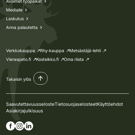
Avoimet työpaikat
Medialle
Laskutus
Anna palautetta
Verkkokauppa
Rhy-kauppa
Metsästäjä-lehti
Vieraspeto.fi
Kosteikko.fi
Oma riista
Takaisin ylös
Saavutettavuusseloste
Tietosuojaselosteet
Käyttöehdot
Asiakirjajulkisuus
Siirry Facebook-sivullemme
Siirry Instagram-sivullemme
Siirry Linkedin-sivullemme