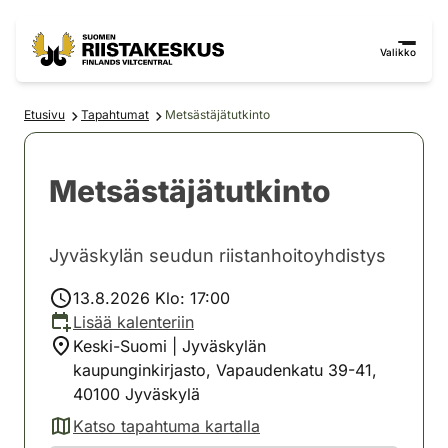
Siirry sisältöön
Siirry sivustokarttaan
Valikko
Etusivu
Tapahtumat
Metsästäjätutkinto
Metsästäjätutkinto
Jyväskylän seudun riistanhoitoyhdistys
13.8.2026 Klo: 17:00
Lisää kalenteriin
Keski-Suomi | Jyväskylän
kaupunginkirjasto, Vapaudenkatu 39-41,
40100 Jyväskylä
Katso tapahtuma kartalla
(avautuu uuteen välilehteen)