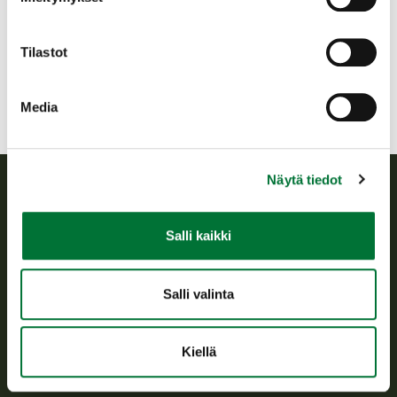
jyvaskyla@rhy.riista.fi
jyvaskyla@rhy.riista.fi
Tilastot
Media
Näytä tiedot
Suomen riistakeskus
Salli kaikki
Suomen riistakeskus edistää kestävää riistataloutta, tukee
riistanhoitoyhdistysten toimintaa ja huolehtii riistapolitiikan
Salli valinta
toimeenpanosta sekä vastaa sille säädetyistä julkisista
hallintotehtävistä.
Tietoa meistä
Kiellä