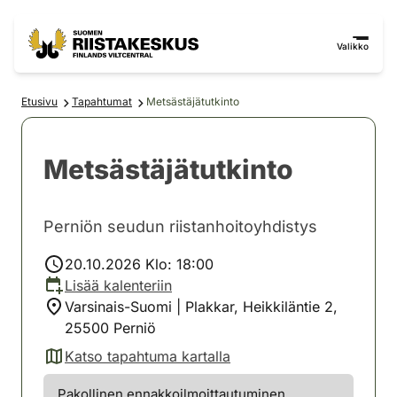
Siirry sisältöön
Siirry sivustokarttaan
Valikko
Etusivu
Tapahtumat
Metsästäjätutkinto
Metsästäjätutkinto
Perniön seudun riistanhoitoyhdistys
20.10.2026 Klo: 18:00
Lisää kalenteriin
Varsinais-Suomi | Plakkar, Heikkiläntie 2,
25500 Perniö
Katso tapahtuma kartalla
(avautuu uuteen välilehteen)
Pakollinen ennakkoilmoittautuminen