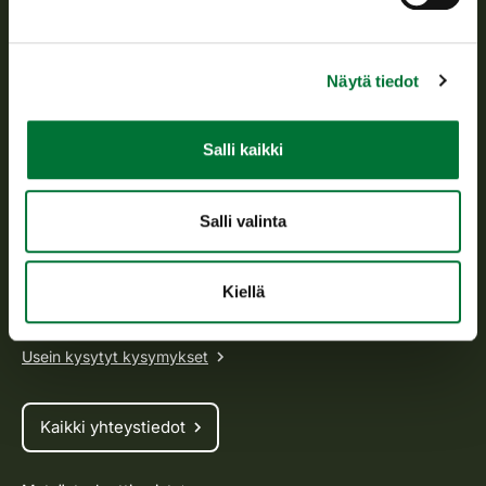
Suomen riistakeskus edistää kestävää riistataloutta, tukee
riistanhoitoyhdistysten toimintaa ja huolehtii riistapolitiikan
Näytä tiedot
toimeenpanosta sekä vastaa sille säädetyistä julkisista
hallintotehtävistä.
Tietoa meistä
Salli kaikki
Asiakaspalvelu
Salli valinta
Avoinna arkipäivisin klo 9-15.
Kiellä
p. 029 431 2001
asiakaspalvelu@riista.fi
Usein kysytyt kysymykset
Kaikki yhteystiedot