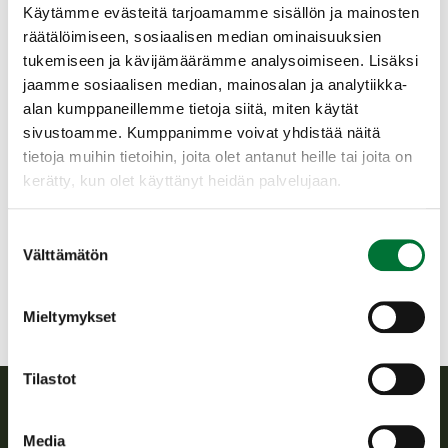
puhelimella,tabletilla tai läppärillä.
Käytämme evästeitä tarjoamamme sisällön ja mainosten
räätälöimiseen, sosiaalisen median ominaisuuksien
Varmista akkujen kesto laitteissa.
tukemiseen ja kävijämäärämme analysoimiseen. Lisäksi
PAKOLLINEN ENNAKKOILMOITTAUTUMINEN
jaamme sosiaalisen median, mainosalan ja analytiikka-
OMARIISTAN TAPAHTUMAN KAUTTA.
alan kumppaneillemme tietoja siitä, miten käytät
sivustoamme. Kumppanimme voivat yhdistää näitä
Perniön seudun riistanhoitoyhdistys
tietoja muihin tietoihin, joita olet antanut heille tai joita on
Varsinais-Suomi
kerätty, kun olet käyttänyt heidän palvelujaan.
pernio@rhy.riista.fi
Suostumuksen
Reine Rinne 0456385550
Välttämätön
valinta
Mieltymykset
Tilastot
Suomen riistakeskus
Media