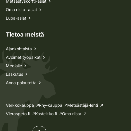
Metsästyskortti-asiat
Oma riista -asiat
Lupa-asiat
Tietoa meistä
Ajankohtaista
Avoimet työpaikat
Medialle
Laskutus
Anna palautetta
Verkkokauppa
Rhy-kauppa
Metsästäjä-lehti
Vieraspeto.fi
Kosteikko.fi
Oma riista