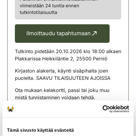
viimeistään 24 tuntia ennen
tutkintotilaisuutta
Ilmoittaudu tapahtumaan
Tutkinto pidetään 20.10.2026 klo 18:00 alkaen
Plakkarissa Heikkiläntie 2, 25500 Perniö
Kirjaston alakerta, käynti sisäpihalta joen
puolelta. SAAVU TILAISUUTEEN AJOISSA
Ota mukaan kelakortti, passi tai joku muu
mistä tunnistaminen voidaan tehdä.
Maksu 20 e käteinen tai
omariistaverkkomaksu.
Tutkinto tehdään sähköisesti, omalla
Tämä sivusto käyttää evästeitä