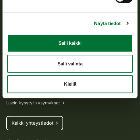
Suomen riistakeskus edistää kestävää riistataloutta, tukee
riistanhoitoyhdistysten toimintaa ja huolehtii riistapolitiikan
Näytä tiedot
toimeenpanosta sekä vastaa sille säädetyistä julkisista
hallintotehtävistä.
Tietoa meistä
Salli kaikki
Asiakaspalvelu
Salli valinta
Avoinna arkipäivisin klo 9-15.
Kiellä
p. 029 431 2001
asiakaspalvelu@riista.fi
Usein kysytyt kysymykset
Kaikki yhteystiedot