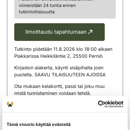
viimeistään 24 tuntia ennen
tutkintotilaisuutta
Ilmoittaudu tapahtumaan
Tutkinto pidetään 11.8.2026 klo 18:00 alkaen
Plakkarissa Heikkiläntie 2, 25500 Perniö
Kirjaston alakerta, käynti sisäpihalta joen
puolelta. SAAVU TILAISUUTEEN AJOISSA
Ota mukaan kelakortti, passi tai joku muu
mistä tunnistaminen voidaan tehdä.
Maksu 20 e käteinen tai
omariistaverkkomaksu.
Tutkinto tehdään sähköisesti, omalla
Tämä sivusto käyttää evästeitä