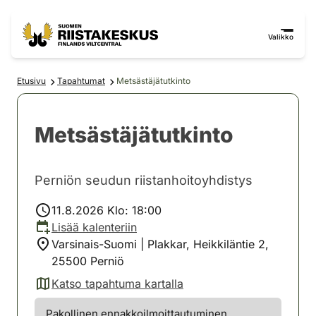
Siirry sisältöön
Siirry sivustokarttaan
Valikko
Etusivu
Tapahtumat
Metsästäjätutkinto
Metsästäjätutkinto
Perniön seudun riistanhoitoyhdistys
11.8.2026 Klo: 18:00
Lisää kalenteriin
Varsinais-Suomi | Plakkar, Heikkiläntie 2,
25500 Perniö
Katso tapahtuma kartalla
(avautuu uuteen välilehteen)
Pakollinen ennakkoilmoittautuminen