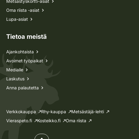
Metsästyskortti-asiat
Oma riista -asiat
Lupa-asiat
Tietoa meistä
Ajankohtaista
Avoimet työpaikat
Medialle
Laskutus
Anna palautetta
Verkkokauppa
Rhy-kauppa
Metsästäjä-lehti
Vieraspeto.fi
Kosteikko.fi
Oma riista