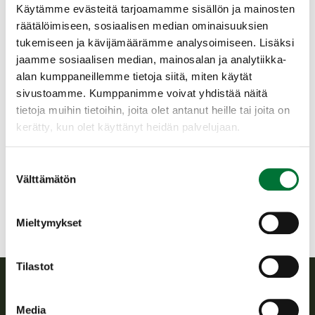
puhelimella,tabletilla tai läppärillä.
Käytämme evästeitä tarjoamamme sisällön ja mainosten
räätälöimiseen, sosiaalisen median ominaisuuksien
Varmista akkujen kesto laitteissa.
tukemiseen ja kävijämäärämme analysoimiseen. Lisäksi
PAKOLLINEN ENNAKKOILMOITTAUTUMINEN
jaamme sosiaalisen median, mainosalan ja analytiikka-
OMARIISTAN TAPAHTUMAN KAUTTA.
alan kumppaneillemme tietoja siitä, miten käytät
sivustoamme. Kumppanimme voivat yhdistää näitä
Perniön seudun riistanhoitoyhdistys
tietoja muihin tietoihin, joita olet antanut heille tai joita on
Varsinais-Suomi
kerätty, kun olet käyttänyt heidän palvelujaan.
pernio@rhy.riista.fi
Suostumuksen
Reine Rinne 0456385550
Välttämätön
valinta
Mieltymykset
Tilastot
Suomen riistakeskus
Media