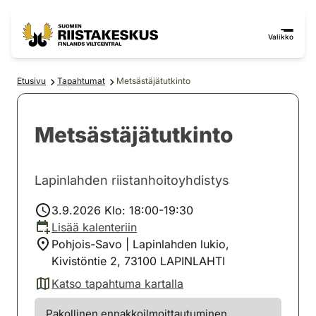
Siirry sisältöön
Siirry sivustokarttaan
Valikko
Etusivu
Tapahtumat
Metsästäjätutkinto
Metsästäjätutkinto
Lapinlahden riistanhoitoyhdistys
3.9.2026 Klo: 18:00-19:30
Lisää kalenteriin
Pohjois-Savo | Lapinlahden lukio,
Kivistöntie 2, 73100 LAPINLAHTI
Katso tapahtuma kartalla
(avautuu uuteen välilehteen)
Pakollinen ennakkoilmoittautuminen