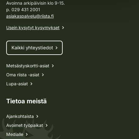
Avoinna arkipäivisin klo 9-15.
p. 029 431 2001
asiakaspalvelu@riista.fi
Usein kysytyt kysymykset
Kaikki yhteystiedot
Metsästyskortti-asiat
Oma riista -asiat
Lupa-asiat
Tietoa meistä
Ajankohtaista
Avoimet työpaikat
Medialle