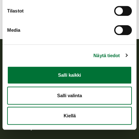
Niina Halonen 0407549600
Tilastot
Media
Näytä tiedot
Suomen riistakeskus
Salli kaikki
Suomen riistakeskus edistää kestävää riistataloutta, tukee
riistanhoitoyhdistysten toimintaa ja huolehtii riistapolitiikan
toimeenpanosta sekä vastaa sille säädetyistä julkisista
hallintotehtävistä.
Salli valinta
Tietoa meistä
Kiellä
Asiakaspalvelu