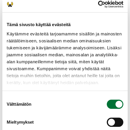
varten. Muista ottaa mukaan myös lyijykynä ja
pyyhekumi.
Suosittelemme Oma riista-tunnusten luomista
Tämä sivusto käyttää evästeitä
ennen ilmoittatumista.
Käytämme evästeitä tarjoamamme sisällön ja mainosten
Tilaisuudessa tutkinnon suorittaminen on
räätälöimiseen, sosiaalisen median ominaisuuksien
mahdollista omalla päätelaitteella (puhelin,
tukemiseen ja kävijämäärämme analysoimiseen. Lisäksi
tabletti) Mikäli haluat suorittaa tutkinnon
jaamme sosiaalisen median, mainosalan ja analytiikka-
omalla päätelaitteellasi, huolehdi siitä, että
alan kumppaneillemme tietoja siitä, miten käytät
laitteen akku on ladattu täyteen ja käytössäsi
sivustoamme. Kumppanimme voivat yhdistää näitä
on toimiva verkkoyhteys.
tietoja muihin tietoihin, joita olet antanut heille tai joita on
kerätty, kun olet käyttänyt heidän palvelujaan.
Saavu tutkintoon ajoissa.
Lapinlahden riistanhoitoyhdistys
Suostumuksen
Välttämätön
Pohjois-Savo
valinta
040 7549600
lapinlahti@rhy.riista.fi
Mieltymykset