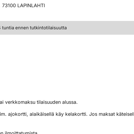
 2, 73100 LAPINLAHTI
tuntia ennen tutkintotilaisuutta
ai verkkomaksu tilaisuuden alussa.
m. ajokortti, alaikäisellä käy kelakortti. Jos maksat käteis
 ilmoittatumista.