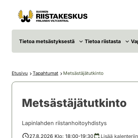
Siirry sisältöön
Siirry sivustokarttaan
Tietoa metsästyksestä
Tietoa riistasta
Va
Etusivu
Tapahtumat
Metsästäjätutkinto
Metsästäjätutkinto
Lapinlahden riistanhoitoyhdistys
27.8.2026 Klo: 18:00-19:30
Lisää kalenteriin