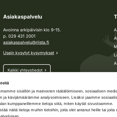
Asiakaspalvelu
T
Avoinna arkipäivisin klo 9-15.
A
p. 029 431 2001
A
asiakaspalvelu@riista.fi
M
Usein kysytyt kysymykset
L
A
Kaikki yhteystiedot
teitä
Metsästyskortti-asiat
mamme sisällön ja mainosten räätälöimiseen, sosiaalisen medi
Oma riista -asiat
n ja kävijämäärämme analysoimiseen. Lisäksi jaamme sosiaali
Lupa-asiat
alan kumppaneillemme tietoja siitä, miten käytät sivustoamme.
näitä tietoja muihin tietoihin, joita olet antanut heille tai joita 
palvelujaan.