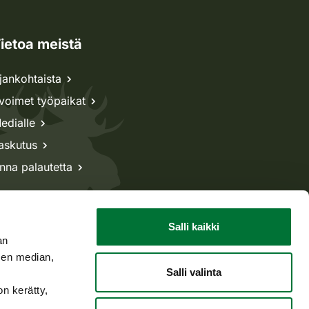
ietoa meistä
jankohtaista
voimet työpaikat
edialle
askutus
nna palautetta
Salli kaikki
an
sen median,
Salli valinta
on kerätty,