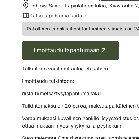
Pohjois-Savo | Lapinlahden lukio, Kivistöntie
Katso tapahtuma kartalla
(avautuu uuteen välilehteen)
Pakollinen ennakkoilmoittautuminen viimeistään 24 
Ilmoittaudu tapahtumaan
Tutkintoon voi ilmoittautua etukäteen.
Ilmoittaudu tutkintoon:
riista.fi/metsastys/tapahtumahaku
Tutkintomaksu on 20 euroa, maksutapa käteinen t
Varaa mukaasi kuvallinen henkilöllisyystodistus esi
ottaa mukaan myös lyijykynä ja pyyhekumi.
Suosittelemme Oma riista-tunnusten luomista ennen