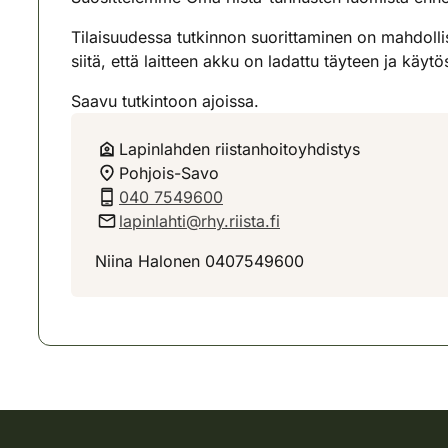
Tilaisuudessa tutkinnon suorittaminen on mahdollista
siitä, että laitteen akku on ladattu täyteen ja käy
Saavu tutkintoon ajoissa.
Lapinlahden riistanhoitoyhdistys
Pohjois-Savo
040 7549600
lapinlahti@rhy.riista.fi
Niina Halonen 0407549600