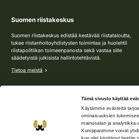
Suomen riistakeskus
Suomen riistakeskus edistää kestävää riistataloutta,
tukee riistanhoitoyhdistysten toimintaa ja huolehtii
riistapolitiikan toimeenpanosta sekä vastaa sille
säädetyistä julkisista hallintotehtävistä.
Tietoa meistä
Tämä sivusto käyttää eväs
Käytämme evästeitä tarjoa
ominaisuuksien tukemisee
mainosalan ja analytiikka-
Kumppanimme voivat yhdistää 
kun olet käyttänyt heidän 