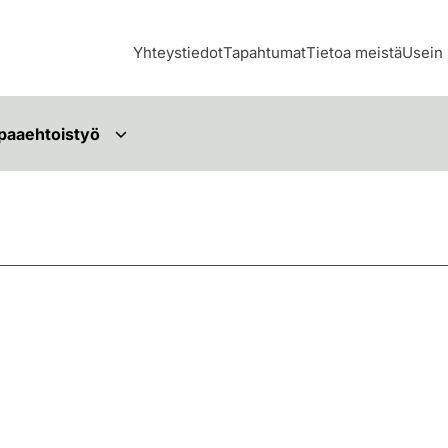
Yhteystiedot
Tapahtumat
Tietoa meistä
Usein 
paaehtoistyö