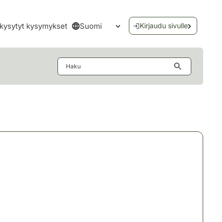
Suomi
kysytyt kysymykset
Kirjaudu sivulle
Avaa kielivalikko
Haku