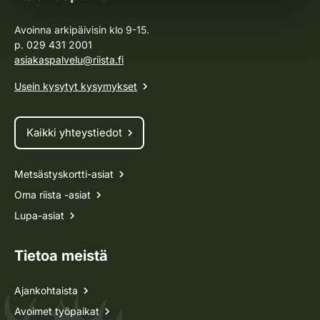
Avoinna arkipäivisin klo 9-15.
p. 029 431 2001
asiakaspalvelu@riista.fi
Usein kysytyt kysymykset
Kaikki yhteystiedot
Metsästyskortti-asiat
Oma riista -asiat
Lupa-asiat
Tietoa meistä
Ajankohtaista
Avoimet työpaikat