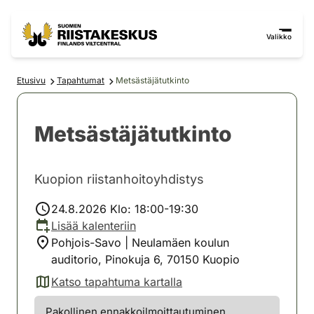
Siirry sisältöön
Siirry sivustokarttaan
Valikko
Etusivu
Tapahtumat
Metsästäjätutkinto
Metsästäjätutkinto
Kuopion riistanhoitoyhdistys
24.8.2026 Klo: 18:00-19:30
Lisää kalenteriin
Pohjois-Savo | Neulamäen koulun
auditorio, Pinokuja 6, 70150 Kuopio
Katso tapahtuma kartalla
(avautuu uuteen välilehteen)
Pakollinen ennakkoilmoittautuminen