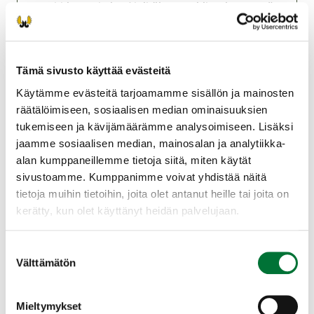
pankkitunnuksia. Alaikäisen voi ilmoittaa myös
henkilötunnuksella. Tutkinnon hinta 20€ ja sen
voi maksaa mobiilimaksuna,
verkkopankkimaksuna, kortilla ja käteisellä.
Tämä sivusto käyttää evästeitä
Käteismaksu vain tasarahalla! Huomatkaa
rajoitettu osallistujamäärä 50 hlö. Tutkinnon
Käytämme evästeitä tarjoamamme sisällön ja mainosten
voi suorittaa myös kirjallisena erityisestä
räätälöimiseen, sosiaalisen median ominaisuuksien
syystä. Ovet avataan klo 17.30. Saavu ajoissa
tukemiseen ja kävijämäärämme analysoimiseen. Lisäksi
paikalle! Kun tutkintotilaisuus alkaa, sen
jaamme sosiaalisen median, mainosalan ja analytiikka-
jälkeen siihen ei voida enää myöhästyneitä
alan kumppaneillemme tietoja siitä, miten käytät
ottaa!
sivustoamme. Kumppanimme voivat yhdistää näitä
tietoja muihin tietoihin, joita olet antanut heille tai joita on
Kuopion riistanhoitoyhdistys
kerätty, kun olet käyttänyt heidän palvelujaan.
Pohjois-Savo
0406319552
Suostumuksen
kuopio@rhy.riista.fi
Välttämätön
valinta
Toiminnanohjaaja Rami Mikkonen
tiedustelut
Mieltymykset