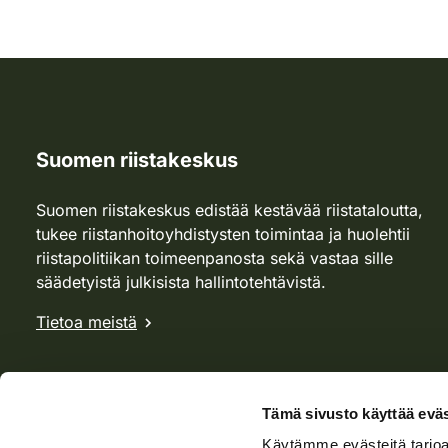
Suomen riistakeskus
Suomen riistakeskus edistää kestävää riistataloutta,
tukee riistanhoitoyhdistysten toimintaa ja huolehtii
riistapolitiikan toimeenpanosta sekä vastaa sille
säädetyistä julkisista hallintotehtävistä.
Tietoa meistä
Tämä sivusto käyttää eväs
Käytämme evästeitä tarjoa