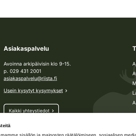
Asiakaspalvelu
T
Avoinna arkipäivisin klo 9-15.
A
p. 029 431 2001
A
asiakaspalvelu@riista.fi
M
Usein kysytyt kysymykset
L
A
Kaikki yhteystiedot
teitä
Metsästyskortti-asiat
mamme sisällön ja mainosten räätälöimiseen, sosiaalisen medi