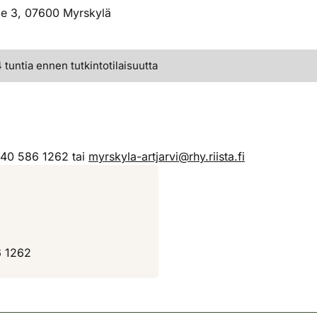
ie 3, 07600 Myrskylä
tuntia ennen tutkintotilaisuutta
040 586 1262 tai
myrskyla-artjarvi@rhy.riista.fi
6 1262