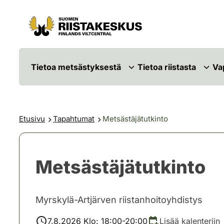
Siirry sisältöön
Siirry sivustokarttaan
Tietoa metsästyksestä
Tietoa riistasta
Va
Etusivu
Tapahtumat
Metsästäjätutkinto
Metsästäjätutkinto
Myrskylä-Artjärven riistanhoitoyhdistys
7.8.2026 Klo: 18:00-20:00
Lisää kalenteriin