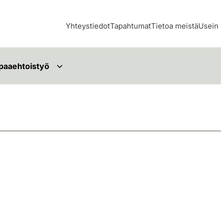
Yhteystiedot
Tapahtumat
Tietoa meistä
Usein 
paaehtoistyö