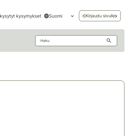
Suomi
kysytyt kysymykset
Kirjaudu sivulle
Avaa kielivalikko
Haku