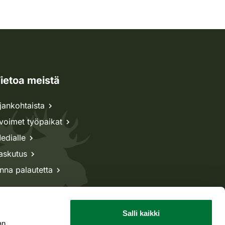
ietoa meistä
jankohtaista
voimet työpaikat
edialle
askutus
nna palautetta
Salli kaikki
an