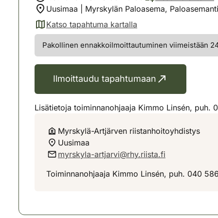
Uusimaa | Myrskylän Paloasema, Paloasemant
Katso tapahtuma kartalla
(avautuu uuteen välilehteen)
Pakollinen ennakkoilmoittautuminen viimeistään 24 
Ilmoittaudu tapahtumaan
Lisätietoja toiminnanohjaaja Kimmo Linsén, puh. 
Myrskylä-Artjärven riistanhoitoyhdistys
Uusimaa
myrskyla-artjarvi@rhy.riista.fi
Toiminnanohjaaja Kimmo Linsén, puh. 040 58