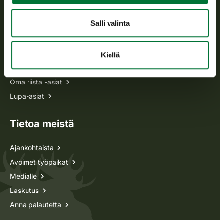
Usein kysytyt kysymykset
Salli valinta
Kaikki yhteystiedot
Kiellä
Metsästyskortti-asiat
Oma riista -asiat
Lupa-asiat
Tietoa meistä
Ajankohtaista
Avoimet työpaikat
Medialle
Laskutus
Anna palautetta