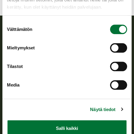
kerätty, kun olet käyttänyt heidän palvelujaan.
Suostumuksen
Välttämätön
valinta
Suomen riistakeskus
Mieltymykset
Suomen riistakeskus edistää kestävää riistataloutta, tukee
riistanhoitoyhdistysten toimintaa ja huolehtii riistapolitiikan
toimeenpanosta sekä vastaa sille säädetyistä julkisista
Tilastot
hallintotehtävistä.
Tietoa meistä
Media
Asiakaspalvelu
Näytä tiedot
Avoinna arkipäivisin klo 9-15.
p. 029 431 2001
asiakaspalvelu@riista.fi
Salli kaikki