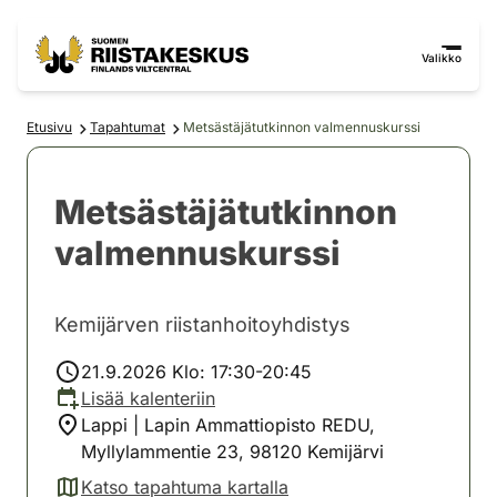
Siirry sisältöön
Siirry sivustokarttaan
Valikko
Etusivu
Tapahtumat
Metsästäjätutkinnon valmennuskurssi
Metsästäjätutkinnon
valmennuskurssi
Kemijärven riistanhoitoyhdistys
21.9.2026 Klo: 17:30-20:45
Lisää kalenteriin
Lappi | Lapin Ammattiopisto REDU,
Myllylammentie 23, 98120 Kemijärvi
Katso tapahtuma kartalla