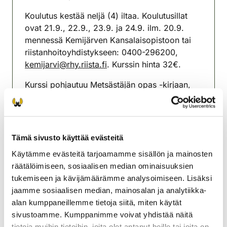
(avautuu uuteen välilehteen)
Koulutus kestää neljä (4) iltaa. Koulutusillat
ovat 21.9., 22.9., 23.9. ja 24.9. ilm. 20.9.
mennessä Kemijärven Kansalaisopistoon tai
riistanhoitoyhdistykseen: 0400-296200,
kemijarvi@rhy.riista.fi
. Kurssin hinta 32€.
Kurssi pohjautuu Metsästäjän opas -kirjaan,
kirjan voi ostaa toiminnanohjaajalta 30€
hintaan. Kirjaa on hyvä lukea jo ennen kurssia.
Kurssi kestää yhteensä 13 tuntia.
Tämä sivusto käyttää evästeitä
Kemijärven riistanhoitoyhdistys
Käytämme evästeitä tarjoamamme sisällön ja mainosten
Lappi
räätälöimiseen, sosiaalisen median ominaisuuksien
0400 296 200
tukemiseen ja kävijämäärämme analysoimiseen. Lisäksi
kemijarvi@rhy.riista.fi
jaamme sosiaalisen median, mainosalan ja analytiikka-
alan kumppaneillemme tietoja siitä, miten käytät
sivustoamme. Kumppanimme voivat yhdistää näitä
tietoja muihin tietoihin, joita olet antanut heille tai joita on