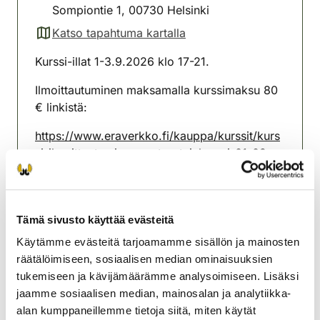
Sompiontie 1, 00730 Helsinki
Katso tapahtuma kartalla
(avautuu uuteen välilehteen)
Kurssi-illat 1-3.9.2026 klo 17-21.
Ilmoittautuminen maksamalla kurssimaksu 80
€ linkistä:
https://www.eraverkko.fi/kauppa/kurssit/kurs
si-ilmoittautuminen-metsastajakurssi-01-09-
2026-17-00-metsastajatutkintokoulutus-01-
03-09-2026
Kurssilaisella on varattu paikka tutkintoon
Tämä sivusto käyttää evästeitä
7.9.2026.
Käytämme evästeitä tarjoamamme sisällön ja mainosten
räätälöimiseen, sosiaalisen median ominaisuuksien
Helsingin riistanhoitoyhdistys
tukemiseen ja kävijämäärämme analysoimiseen. Lisäksi
Uusimaa
jaamme sosiaalisen median, mainosalan ja analytiikka-
050 5503357
alan kumppaneillemme tietoja siitä, miten käytät
helsinki@rhy.riista.fi