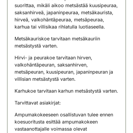
suorittaa, mikäli aikoo metsästää kuusipeuraa,
saksanhirveä, japaninpeuraa, metsäkaurista,
hirveä, valkohäntäpeuraa, metsäpeuraa,
karhua tai villisikaa rihlatulla luotiaseella.
Metsäkauriskoe tarvitaan metsäkauriin
metsästystä varten.
Hirvi- ja peurakoe tarvitaan hirven,
valkohäntäpeuran, saksanhirven,
metsäpeuran, kuusipeuran, japaninpeuran ja
villisian metsästystä varten.
Karhukoe tarvitaan karhun metsästystä varten.
Tarvittavat asiakirjat:
Ampumakokeeseen osallistuvan tulee ennen
koesuoritusta esittää ampumakokeen
vastaanottajalle voimassa olevat