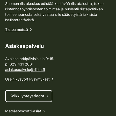
Suomen riistakeskus edistää kestävää riistataloutta, tukee
riistanhoitoyhdistysten toimintaa ja huolehtii riistapolitiikan
toimeenpanosta sekä vastaa sille säädetyistä julkisista
hallintotehtävistä.
Tietoa meistä
Asiakaspalvelu
Avoinna arkipäivisin klo 9-15.
p. 029 431 2001
asiakaspalvelu@riista.fi
Usein kysytyt kysymykset
Kaikki yhteystiedot
Metsästyskortti-asiat