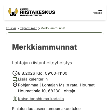
Siirry sisältöön
Siirry sivustokarttaan
Valikko
Etusivu
Tapahtumat
Merkkiammunnat
Merkkiammunnat
Lohtajan riistanhoitoyhdistys
8.8.2026 Klo: 09:00-11:00
Lisää kalenteriin
Pohjanmaa | Lohtajan Ms :n rata, Houraati,
Houraatintie 10, 68230 Lohtaja
Katso tapahtuma kartalla
(avautuu uuteen välilehteen)
Rihlatun luotiaseen ampumakoe tulee