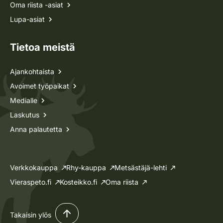
Oma riista -asiat
Lupa-asiat
Tietoa meistä
Ajankohtaista
Avoimet työpaikat
Medialle
Laskutus
Anna palautetta
Verkkokauppa
Rhy-kauppa
Metsästäjä-lehti
Vieraspeto.fi
Kosteikko.fi
Oma riista
Takaisin ylös