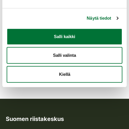
Ampumakokeen hinta on 20 euroa koekerralta
(yksi koekerta käsittää neljä laukausta).
Maksu paikanpäällä käteinen tai Oma riistan
Näytä tiedot
kautta. Todistus hyväksytystä kokeesta on
voimassa kolme vuotta suorituspäivästä
lukien.
Salli kaikki
Lohtajan riistanhoitoyhdistys
Salli valinta
Pohjanmaa
lohtaja@rhy.riista.fi
Kiellä
Suomen riistakeskus