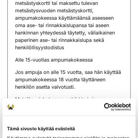
metsästyskortti tai maksettu tulevan
metsästysvuoden metsästyskortti,
ampumakokeessa käyttämäänsä aseeseen
oma ase- tai rinnakkaislupansa tai aseen
hankinnan yhteydessä täytetty, väliaikainen
paperinen ase- tai rinnakkaislupa sekä
henkilöllisyystodistus
Alle 15-vuotias ampumakokeessa
Jos ampuja on alle 15 vuotta, saa hän käyttää
ampumakokeessa 18 vuotta täyttäneen
henkilön asetta valvotusti.
Metsäkauriskokeessa sekä hirvi- ja
peurakokeessa käytetään maalikuviota, jossa
osuma-alueen halkaisija on 23 senttimetriä, ja
karhukokeessa maalikuviota, jonka osuma-
alueen halkaisija on 17 senttimetriä.
Tämä sivusto käyttää evästeitä