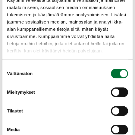
Käytämme evästeitä tarjoamamme sisällön ja mainosten
Kokeessa ammutaan paikallaan olevaan
räätälöimiseen, sosiaalisen median ominaisuuksien
maalikuvioon neljä laukausta
tukemiseen ja kävijämäärämme analysoimiseen. Lisäksi
vapaavalintaisesta pysty-, istuma- tai
jaamme sosiaalisen median, mainosalan ja analytiikka-
polviasennosta 75 metrin etäisyydeltä. Aikaa
alan kumppaneillemme tietoja siitä, miten käytät
neljän laukauksen ampumiseen on 90 sekuntia
sivustoamme. Kumppanimme voivat yhdistää näitä
ensimmäisestä laukauksesta laskettuna.
tietoja muihin tietoihin, joita olet antanut heille tai joita on
Ampuessa saa käyttää tukea, kunhan asetta ei
kerätty, kun olet käyttänyt heidän palvelujaan.
lukita mekaanisesti alustaan. Samassa
ampumakoetilaisuudessa ampuja saa yrittää
Suostumuksen
koetta (kauris, hirvi tai karhu) enintään viisi
Välttämätön
valinta
kertaa.
Ampumakoe hyväksytään, jos laukaussarjan
Mieltymykset
kaikki neljä laukausta vähintään sivuavat
osuma-aluetta. Hyväksytty karhukoe vastaa
metsäkauriskoetta sekä hirvi- ja peurakoetta.
Tilastot
Hyväksytty hirvi- ja peurakoe vastaa
metsäkauriskoetta.
Media