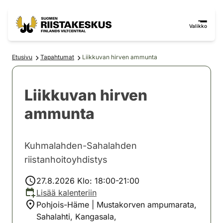
Siirry sisältöön
Siirry sivustokarttaan
Valikko
Etusivu
Tapahtumat
Liikkuvan hirven ammunta
Liikkuvan hirven
ammunta
Kuhmalahden-Sahalahden
riistanhoitoyhdistys
27.8.2026 Klo: 18:00-21:00
Lisää kalenteriin
Pohjois-Häme | Mustakorven ampumarata,
Sahalahti, Kangasala,