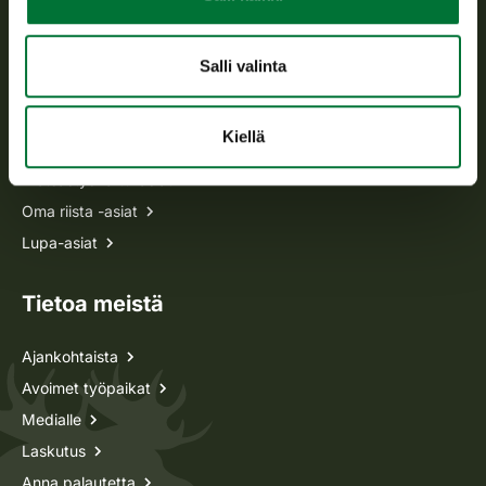
asiakaspalvelu@riista.fi
Usein kysytyt kysymykset
Salli valinta
Kaikki yhteystiedot
Kiellä
Metsästyskortti-asiat
Oma riista -asiat
Lupa-asiat
Tietoa meistä
Ajankohtaista
Avoimet työpaikat
Medialle
Laskutus
Anna palautetta