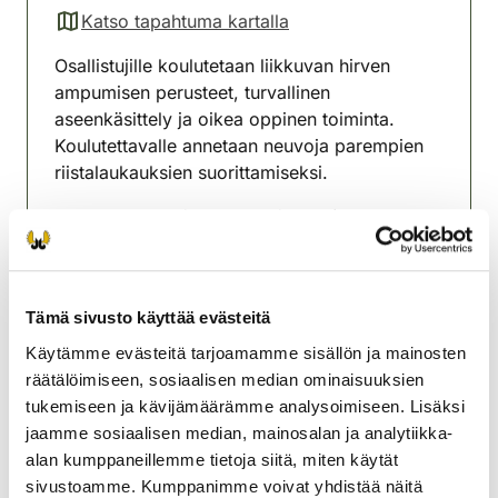
Katso tapahtuma kartalla
(avautuu uuteen välilehteen)
Osallistujille koulutetaan liikkuvan hirven
ampumisen perusteet, turvallinen
aseenkäsittely ja oikea oppinen toiminta.
Koulutettavalle annetaan neuvoja parempien
riistalaukauksien suorittamiseksi.
Ratamaksu 10e/ilta tai 60e/kausi (ei koske
Kuhmalahden-Sahalahden rhy:n jäseniä).
Lisätietoja Marko Leppälä 0405667526
Tämä sivusto käyttää evästeitä
Kuhmalahden-Sahalahden
Käytämme evästeitä tarjoamamme sisällön ja mainosten
riistanhoitoyhdistys
räätälöimiseen, sosiaalisen median ominaisuuksien
Pohjois-Häme
tukemiseen ja kävijämäärämme analysoimiseen. Lisäksi
0405667526
jaamme sosiaalisen median, mainosalan ja analytiikka-
kuhmalahti-sahalahti@rhy.riista.fi
alan kumppaneillemme tietoja siitä, miten käytät
sivustoamme. Kumppanimme voivat yhdistää näitä