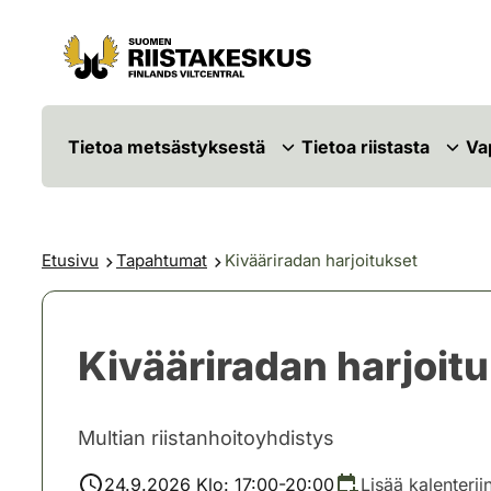
Siirry sisältöön
Siirry sivustokarttaan
Tietoa metsästyksestä
Tietoa riistasta
Va
Etusivu
Tapahtumat
Kivääriradan harjoitukset
Kivääriradan harjoit
Multian riistanhoitoyhdistys
24.9.2026 Klo: 17:00-20:00
Lisää kalenterii