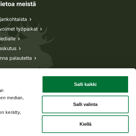
ietoa meistä
jankohtaista
voimet työpaikat
edialle
askutus
nna palautetta
Salli kaikki
an
sen median,
Salli valinta
on kerätty,
Kiellä
Takaisin ylös