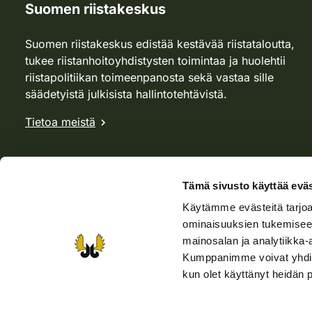
Suomen riistakeskus
Suomen riistakeskus edistää kestävää riistataloutta,
tukee riistanhoitoyhdistysten toimintaa ja huolehtii
riistapolitiikan toimeenpanosta sekä vastaa sille
säädetyistä julkisista hallintotehtävistä.
Tietoa meistä
Tämä sivusto käyttää eväs
Käytämme evästeitä tarjoa
ominaisuuksien tukemisee
mainosalan ja analytiikka-
Kumppanimme voivat yhdistää 
kun olet käyttänyt heidän 
Verkkokauppa
Rhy-kauppa
Metsästäjä-lehti
Viera