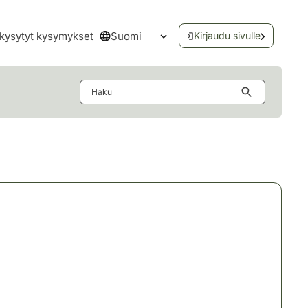
Suomi
kysytyt kysymykset
Kirjaudu sivulle
Avaa kielivalikko
Haku