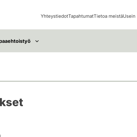
Yhteystiedot
Tapahtumat
Tietoa meistä
Usein 
paaehtoistyö
ukset
n