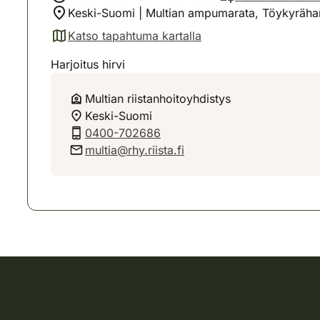
Keski-Suomi | Multian ampumarata, Töykyrähar
Katso tapahtuma kartalla
(avautuu uuteen välilehteen)
Harjoitus hirvi
Multian riistanhoitoyhdistys
Keski-Suomi
0400-702686
multia@rhy.riista.fi