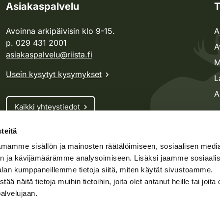
Asiakaspalvelu
T
Avoinna arkipäivisin klo 9-15.
A
p. 029 431 2001
A
asiakaspalvelu@riista.fi
M
Usein kysytyt kysymykset
L
A
Kaikki yhteystiedot
teitä
Metsästyskortti-asiat
mamme sisällön ja mainosten räätälöimiseen, sosiaalisen medi
Oma riista -asiat
n ja kävijämäärämme analysoimiseen. Lisäksi jaamme sosiaali
Lupa-asiat
alan kumppaneillemme tietoja siitä, miten käytät sivustoamme.
näitä tietoja muihin tietoihin, joita olet antanut heille tai joita 
palvelujaan.
speto.fi
Kosteikko.fi
Oma riista