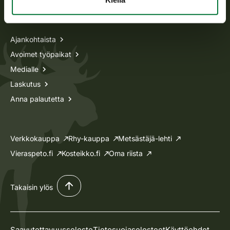
Tietoa meistä
Ajankohtaista
Avoimet työpaikat
Medialle
Laskutus
Anna palautetta
Verkkokauppa
Rhy-kauppa
Metsästäjä-lehti
Vieraspeto.fi
Kosteikko.fi
Oma riista
Takaisin ylös
Saavutettavuusseloste
Tietosuojaselosteet
Käyttöehdot