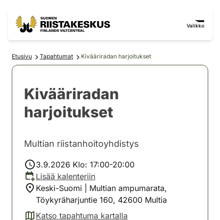
Siirry sisältöön
Siirry sivustokarttaan
Valikko
Etusivu
Tapahtumat
Kivääriradan harjoitukset
Kivääriradan
harjoitukset
Multian riistanhoitoyhdistys
3.9.2026 Klo: 17:00-20:00
Lisää kalenteriin
Keski-Suomi | Multian ampumarata,
Töykyräharjuntie 160, 42600 Multia
Katso tapahtuma kartalla