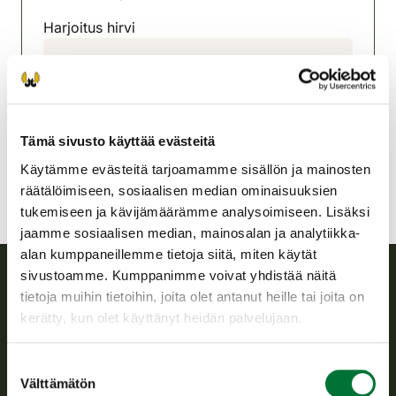
(avautuu uuteen välilehteen)
Harjoitus hirvi
Multian riistanhoitoyhdistys
Keski-Suomi
0400-702686
multia@rhy.riista.fi
Tämä sivusto käyttää evästeitä
Käytämme evästeitä tarjoamamme sisällön ja mainosten
räätälöimiseen, sosiaalisen median ominaisuuksien
tukemiseen ja kävijämäärämme analysoimiseen. Lisäksi
jaamme sosiaalisen median, mainosalan ja analytiikka-
alan kumppaneillemme tietoja siitä, miten käytät
sivustoamme. Kumppanimme voivat yhdistää näitä
tietoja muihin tietoihin, joita olet antanut heille tai joita on
Suomen riistakeskus
kerätty, kun olet käyttänyt heidän palvelujaan.
Suomen riistakeskus edistää kestävää riistataloutta, tukee
Suostumuksen
riistanhoitoyhdistysten toimintaa ja huolehtii riistapolitiikan
Välttämätön
toimeenpanosta sekä vastaa sille säädetyistä julkisista
valinta