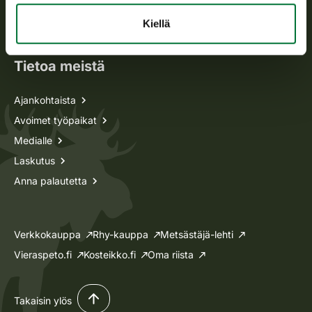
Oma riista -asiat
Kiellä
Lupa-asiat
Tietoa meistä
Ajankohtaista
Avoimet työpaikat
Medialle
Laskutus
Anna palautetta
Verkkokauppa
Rhy-kauppa
Metsästäjä-lehti
Vieraspeto.fi
Kosteikko.fi
Oma riista
Takaisin ylös