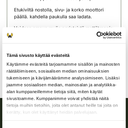
Etukiviltä nostolla, sivu- ja korko moottori
päällä. kahdella paukulla saa ladata.
Voidaan ampua myös perinteistä mettätrappia
sekä automaattitrappia.
Alajärven riistanhoitoyhdistys
Pohjanmaa
Tämä sivusto käyttää evästeitä
alajarvi@rhy.riista.fi
Käytämme evästeitä tarjoamamme sisällön ja mainosten
räätälöimiseen, sosiaalisen median ominaisuuksien
tukemiseen ja kävijämäärämme analysoimiseen. Lisäksi
jaamme sosiaalisen median, mainosalan ja analytiikka-
alan kumppaneillemme tietoja siitä, miten käytät
sivustoamme. Kumppanimme voivat yhdistää näitä
tietoja muihin tietoihin, joita olet antanut heille tai joita on
kerätty, kun olet käyttänyt heidän palvelujaan.
Suomen riistakeskus
Suostumuksen