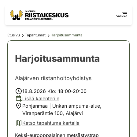
Siirry sisältöön
Siirry sivustokarttaan
Valikko
Etusivu
Tapahtumat
Harjoitusammunta
Harjoitusammunta
Alajärven riistanhoitoyhdistys
18.8.2026 Klo: 18:00-20:00
Lisää kalenteriin
Pohjanmaa | Unkan ampuma-alue,
Viranperäntie 100, Alajärvi
Katso tapahtuma kartalla
(avautuu uuteen välilehteen)
Keksi-eurooppalainen metsästystrap