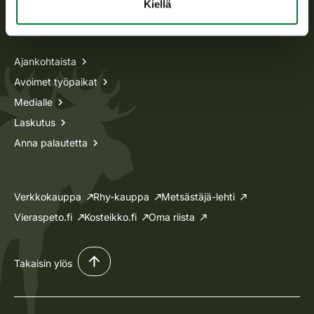
Kiellä
Tietoa meistä
Ajankohtaista
Avoimet työpaikat
Medialle
Laskutus
Anna palautetta
Verkkokauppa
Rhy-kauppa
Metsästäjä-lehti
Vieraspeto.fi
Kosteikko.fi
Oma riista
Takaisin ylös