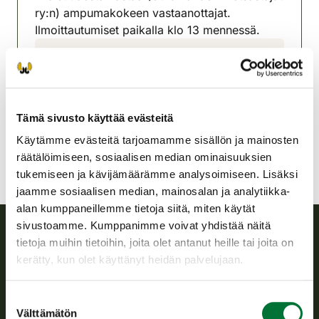
ry:n) ampumakokeen vastaanottajat.
Ilmoittautumiset paikalla klo 13 mennessä.
Tervon riistanhoitoyhdistys
Pohjois-Savo
0440499400
jukkakorhonen62@gmail.com
Tämä sivusto käyttää evästeitä
Käytämme evästeitä tarjoamamme sisällön ja mainosten
räätälöimiseen, sosiaalisen median ominaisuuksien
tukemiseen ja kävijämäärämme analysoimiseen. Lisäksi
jaamme sosiaalisen median, mainosalan ja analytiikka-
alan kumppaneillemme tietoja siitä, miten käytät
sivustoamme. Kumppanimme voivat yhdistää näitä
tietoja muihin tietoihin, joita olet antanut heille tai joita on
Suomen riistakeskus
kerätty, kun olet käyttänyt heidän palvelujaan.
Suomen riistakeskus edistää kestävää riistataloutta, tukee
Suostumuksen
riistanhoitoyhdistysten toimintaa ja huolehtii riistapolitiikan
Välttämätön
valinta
toimeenpanosta sekä vastaa sille säädetyistä julkisista