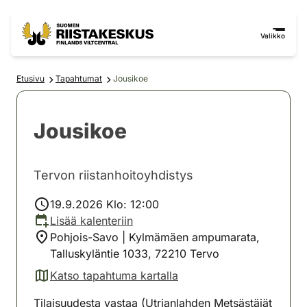
Siirry sisältöön
Siirry sivustokarttaan
Valikko
Etusivu
Tapahtumat
Jousikoe
Jousikoe
Tervon riistanhoitoyhdistys
19.9.2026 Klo: 12:00
Lisää kalenteriin
Pohjois-Savo | Kylmämäen ampumarata,
Talluskyläntie 1033, 72210 Tervo
Katso tapahtuma kartalla
(avautuu uuteen välilehteen)
Tilaisuudesta vastaa (Utrianlahden Metsästäjät