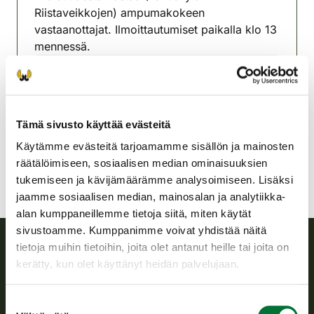
Riistaveikkojen) ampumakokeen
vastaanottajat. Ilmoittautumiset paikalla klo 13
mennessä.
Tervon riistanhoitoyhdistys
Pohjois-Savo
0440499400
Tämä sivusto käyttää evästeitä
jukkakorhonen62@gmail.com
Käytämme evästeitä tarjoamamme sisällön ja mainosten
räätälöimiseen, sosiaalisen median ominaisuuksien
tukemiseen ja kävijämäärämme analysoimiseen. Lisäksi
jaamme sosiaalisen median, mainosalan ja analytiikka-
alan kumppaneillemme tietoja siitä, miten käytät
sivustoamme. Kumppanimme voivat yhdistää näitä
tietoja muihin tietoihin, joita olet antanut heille tai joita on
kerätty, kun olet käyttänyt heidän palvelujaan.
Suomen riistakeskus
Suomen riistakeskus edistää kestävää riistataloutta, tukee
Suostumuksen