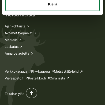
Lupa-asiat
Kiellä
Tietoa meistä
Ajankohtaista
Avoimet työpaikat
Medialle
Laskutus
Anna palautetta
Verkkokauppa
Rhy-kauppa
Metsästäjä-lehti
Vieraspeto.fi
Kosteikko.fi
Oma riista
Takaisin ylös