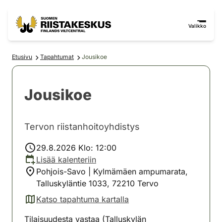
Siirry sisältöön
Siirry sivustokarttaan
Valikko
Etusivu
Tapahtumat
Jousikoe
Jousikoe
Tervon riistanhoitoyhdistys
29.8.2026 Klo: 12:00
Lisää kalenteriin
Pohjois-Savo | Kylmämäen ampumarata,
Talluskyläntie 1033, 72210 Tervo
Katso tapahtuma kartalla
(avautuu uuteen välilehteen)
Tilaisuudesta vastaa (Talluskylän