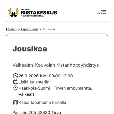
Siirry sisältöön
Siirry sivustokarttaan
Valikko
Etusivu
Tapahtumat
Jousikoe
Jousikoe
Valkealan-Kouvolan riistanhoitoyhdistys
26.9.2026 Klo: 09:00-12:00
Lisää kalenteriin
Kaakkois-Suomi | Tirvan ampumarata,
Valkeala,
Katso tapahtuma kartalla
(avautuu uuteen välilehteen)
Pasintie 205 43430 Tirva