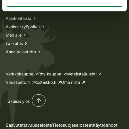
Tietoa meistä
Ajankohtaista
Avoimet työpaikat
Medialle
Laskutus
Anna palautetta
Verkkokauppa
Rhy-kauppa
Metsästäjä-lehti
Vieraspeto.fi
Kosteikko.fi
Oma riista
Takaisin ylös
Saavutettavuusseloste
Tietosuojaselosteet
Käyttöehdot