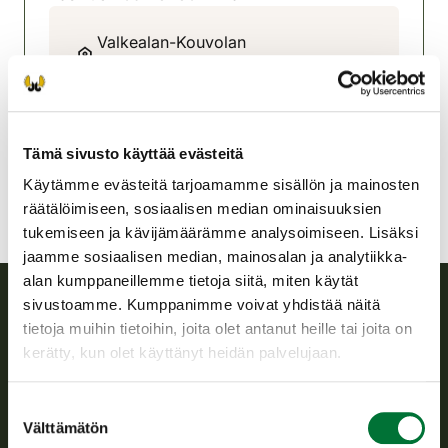
Valkealan-Kouvolan
riistanhoitoyhdistys
Kaakkois-Suomi
050 556 3598
valkeala-kouvola@rhy.riista.fi
Tämä sivusto käyttää evästeitä
Käytämme evästeitä tarjoamamme sisällön ja mainosten
räätälöimiseen, sosiaalisen median ominaisuuksien
tukemiseen ja kävijämäärämme analysoimiseen. Lisäksi
jaamme sosiaalisen median, mainosalan ja analytiikka-
alan kumppaneillemme tietoja siitä, miten käytät
sivustoamme. Kumppanimme voivat yhdistää näitä
tietoja muihin tietoihin, joita olet antanut heille tai joita on
Suomen riistakeskus
kerätty, kun olet käyttänyt heidän palvelujaan.
Suomen riistakeskus edistää kestävää riistataloutta, tukee
riistanhoitoyhdistysten toimintaa ja huolehtii riistapolitiikan
Suostumuksen
toimeenpanosta sekä vastaa sille säädetyistä julkisista
Välttämätön
valinta
hallintotehtävistä.