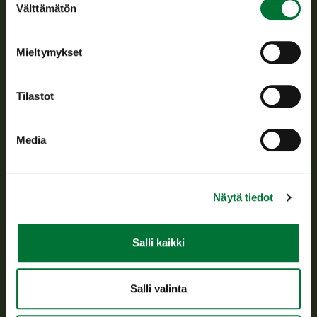
Välttämätön
valinta
riistanhoitoyhdistysten toimintaa ja huolehtii riistapolitiikan
toimeenpanosta sekä vastaa sille säädetyistä julkisista
hallintotehtävistä.
Mieltymykset
Tietoa meistä
Tilastot
Asiakaspalvelu
Media
Avoinna arkipäivisin klo 9-15.
p. 029 431 2001
asiakaspalvelu@riista.fi
Näytä tiedot
Usein kysytyt kysymykset
Salli kaikki
Kaikki yhteystiedot
Salli valinta
Metsästyskortti-asiat
Oma riista -asiat