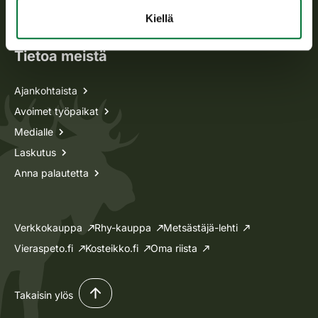
Lupa-asiat
Kiellä
Tietoa meistä
Ajankohtaista
Avoimet työpaikat
Medialle
Laskutus
Anna palautetta
Verkkokauppa
Rhy-kauppa
Metsästäjä-lehti
Vieraspeto.fi
Kosteikko.fi
Oma riista
Takaisin ylös