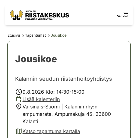
Siirry sisältöön
Siirry sivustokarttaan
Valikko
Etusivu
Tapahtumat
Jousikoe
Jousikoe
Kalannin seudun riistanhoitoyhdistys
9.8.2026 Klo: 14:30-15:00
Lisää kalenteriin
Varsinais-Suomi | Kalannin rhy:n
ampumarata, Ampumakuja 45, 23600
Kalanti
Katso tapahtuma kartalla
(avautuu uuteen välilehteen)