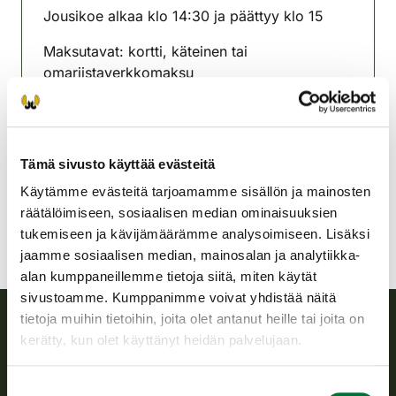
Jousikoe alkaa klo 14:30 ja päättyy klo 15
Maksutavat: kortti, käteinen tai
omariistaverkkomaksu
Kalannin seudun riistanhoitoyhdistys
Varsinais-Suomi
0400239844
Tämä sivusto käyttää evästeitä
kalanti@rhy.riista.fi
Käytämme evästeitä tarjoamamme sisällön ja mainosten
räätälöimiseen, sosiaalisen median ominaisuuksien
tukemiseen ja kävijämäärämme analysoimiseen. Lisäksi
jaamme sosiaalisen median, mainosalan ja analytiikka-
alan kumppaneillemme tietoja siitä, miten käytät
sivustoamme. Kumppanimme voivat yhdistää näitä
tietoja muihin tietoihin, joita olet antanut heille tai joita on
kerätty, kun olet käyttänyt heidän palvelujaan.
Suomen riistakeskus
Suostumuksen
Suomen riistakeskus edistää kestävää riistataloutta, tukee