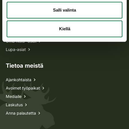
Salli valinta
Kaikki yhteystiedot
Kiellä
Metsästyskortti-asiat
Oma riista -asiat
Lupa-asiat
Tietoa meistä
Ajankohtaista
Avoimet työpaikat
Medialle
Laskutus
Anna palautetta