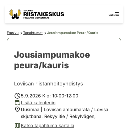
Siirry sisältöön
Siirry sivustokarttaan
Valikko
Etusivu
Tapahtumat
Jousiampumakoe Peura/Kauris
Jousiampumakoe
peura/kauris
Loviisan riistanhoitoyhdistys
5.9.2026 Klo: 10:00-12:00
Lisää kalenteriin
Uusimaa | Loviisan ampumarata / Lovisa
skjutbana, Rekyylitie / Rekylvägen,
Katso tapahtuma kartalla