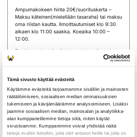
(avautuu uuteen välilehteen)
Ampumakokeen hinta 20€/suorituskerta –
Maksu käteinen(mielellään tasaraha) tai maksu
oma riistan kautta. Ilmoittautumiset klo 9:30
alkaen klo 11:00 saakka. Koeaika 10:00 –
12:00.
Tarvittavat luvat/todistukset tulee olla mukana.
Tiedustelut numerosta 0413299205/Loviisan
rhy
Tämä sivusto käyttää evästeitä
Loviisan riistanhoitoyhdistys
Käytämme evästeitä tarjoamamme sisällön ja mainosten
Uusimaa
räätälöimiseen, sosiaalisen median ominaisuuksien
0413299205
tukemiseen ja kävijämäärämme analysoimiseen. Lisäksi
loviisa@rhy.riista.fi
jaamme sosiaalisen median, mainosalan ja analytiikka-
alan kumppaneillemme tietoja siitä, miten käytät
sivustoamme. Kumppanimme voivat yhdistää näitä
tietoja muihin tietoihin, joita olet antanut heille tai joita on