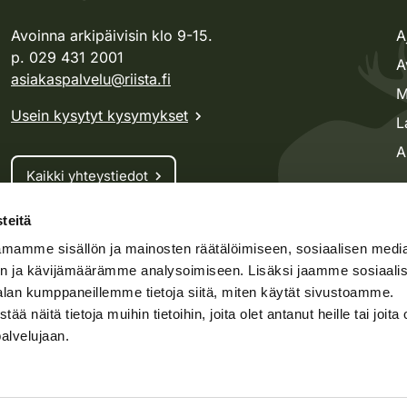
Avoinna arkipäivisin klo 9-15.
A
p. 029 431 2001
A
asiakaspalvelu@riista.fi
M
Usein kysytyt kysymykset
L
A
Kaikki yhteystiedot
teitä
Metsästyskortti-asiat
mamme sisällön ja mainosten räätälöimiseen, sosiaalisen medi
Oma riista -asiat
n ja kävijämäärämme analysoimiseen. Lisäksi jaamme sosiaali
Lupa-asiat
alan kumppaneillemme tietoja siitä, miten käytät sivustoamme.
näitä tietoja muihin tietoihin, joita olet antanut heille tai joita 
palvelujaan.
speto.fi
Kosteikko.fi
Oma riista