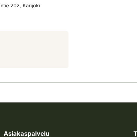
tie 202, Karijoki
Asiakaspalvelu
T