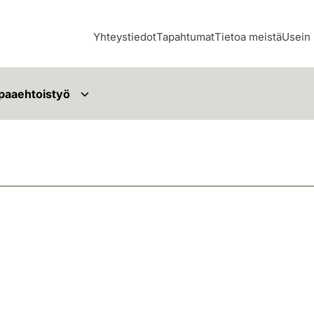
Yhteystiedot
Tapahtumat
Tietoa meistä
Usein 
paaehtoistyö