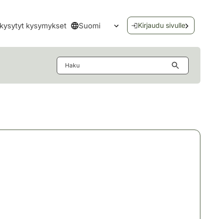
Suomi
kysytyt kysymykset
Kirjaudu sivulle
Avaa kielivalikko
Haku