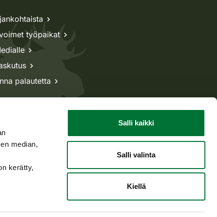
jankohtaista
voimet työpaikat
edialle
askutus
nna palautetta
Salli kaikki
an
sen median,
Salli valinta
on kerätty,
Kiellä
Takaisin ylös