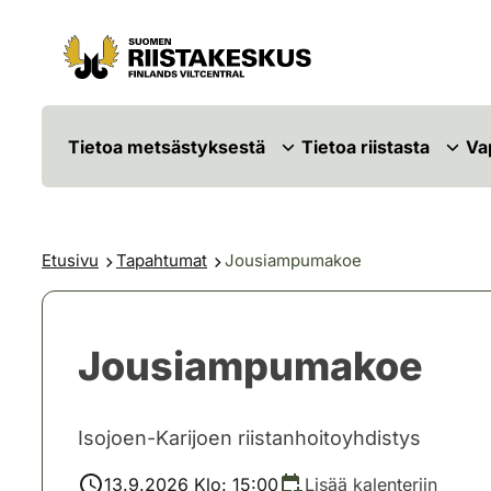
Siirry sisältöön
Siirry sivustokarttaan
Tietoa metsästyksestä
Tietoa riistasta
Va
Etusivu
Tapahtumat
Jousiampumakoe
Jousiampumakoe
Isojoen-Karijoen riistanhoitoyhdistys
13.9.2026 Klo: 15:00
Lisää kalenteriin