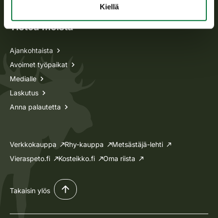
Kiellä
Tietoa meistä
Ajankohtaista
Avoimet työpaikat
Medialle
Laskutus
Anna palautetta
Verkkokauppa
Rhy-kauppa
Metsästäjä-lehti
Vieraspeto.fi
Kosteikko.fi
Oma riista
Takaisin ylös