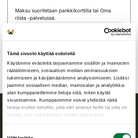
Maksu suoritetaan pankkikorttilla tai Oma
riista -palvelussa.
Parkanon-Karvian
riistanhoitoyhdistys
Satakunta
Tämä sivusto käyttää evästeitä
parkano-karvia@rhy.riista.fi
Käytämme evästeitä tarjoamamme sisällön ja mainosten
räätälöimiseen, sosiaalisen median ominaisuuksien
tukemiseen ja kävijämäärämme analysoimiseen. Lisäksi
jaamme sosiaalisen median, mainosalan ja analytiikka-
alan kumppaneillemme tietoja siitä, miten käytät
sivustoamme. Kumppanimme voivat yhdistää näitä
tietoja muihin tietoihin, joita olet antanut heille tai joita on
Suomen riistakeskus
kerätty, kun olet käyttänyt heidän palvelujaan.
Suomen riistakeskus edistää kestävää riistataloutta, tukee
Suostumuksen
riistanhoitoyhdistysten toimintaa ja huolehtii riistapolitiikan
Välttämätön