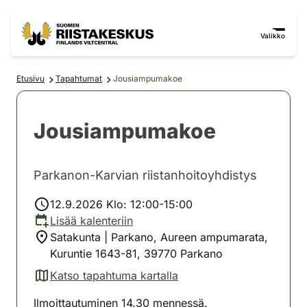
Siirry sisältöön
Siirry sivustokarttaan
Valikko
Etusivu
Tapahtumat
Jousiampumakoe
Jousiampumakoe
Parkanon-Karvian riistanhoitoyhdistys
12.9.2026 Klo: 12:00-15:00
Lisää kalenteriin
Satakunta | Parkano, Aureen ampumarata,
Kuruntie 1643-81, 39770 Parkano
Katso tapahtuma kartalla
(avautuu uuteen välilehteen)
Ilmoittautuminen 14.30 mennessä.