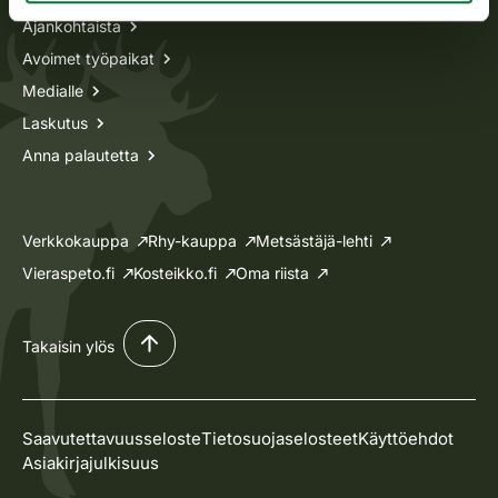
Ajankohtaista
Avoimet työpaikat
Medialle
Laskutus
Anna palautetta
Verkkokauppa
Rhy-kauppa
Metsästäjä-lehti
Vieraspeto.fi
Kosteikko.fi
Oma riista
Takaisin ylös
Saavutettavuusseloste
Tietosuojaselosteet
Käyttöehdot
Asiakirjajulkisuus