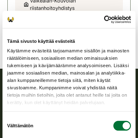
Valkealan-Kouvolan
riistanhoitoyhdistys
Kaakkois-Suomi
050 556 3598
valkeala-kouvola@rhy.riista.fi
Tämä sivusto käyttää evästeitä
Käytämme evästeitä tarjoamamme sisällön ja mainosten
räätälöimiseen, sosiaalisen median ominaisuuksien
tukemiseen ja kävijämäärämme analysoimiseen. Lisäksi
jaamme sosiaalisen median, mainosalan ja analytiikka-
alan kumppaneillemme tietoja siitä, miten käytät
sivustoamme. Kumppanimme voivat yhdistää näitä
Suomen riistakeskus
tietoja muihin tietoihin, joita olet antanut heille tai joita on
kerätty, kun olet käyttänyt heidän palvelujaan.
Suomen riistakeskus edistää kestävää riistataloutta, tukee
riistanhoitoyhdistysten toimintaa ja huolehtii riistapolitiikan
toimeenpanosta sekä vastaa sille säädetyistä julkisista
Suostumuksen
hallintotehtävistä.
Välttämätön
valinta
Tietoa meistä