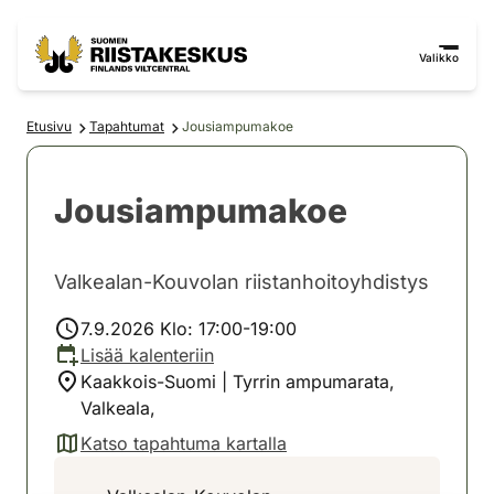
Siirry sisältöön
Siirry sivustokarttaan
Valikko
Etusivu
Tapahtumat
Jousiampumakoe
Jousiampumakoe
Valkealan-Kouvolan riistanhoitoyhdistys
7.9.2026 Klo: 17:00-19:00
Lisää kalenteriin
Kaakkois-Suomi | Tyrrin ampumarata,
Valkeala,
Katso tapahtuma kartalla
(avautuu uuteen välilehteen)