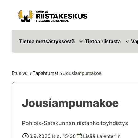
Siirry sisältöön
Siirry sivustokarttaan
Tietoa metsästyksestä
Tietoa riistasta
Va
Etusivu
Tapahtumat
Jousiampumakoe
Jousiampumakoe
Pohjois-Satakunnan riistanhoitoyhdistys
6.9.2026 Klo: 15:30
Lisää kalenteriin