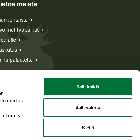
ietoa meistä
jankohtaista
voimet työpaikat
edialle
askutus
nna palautetta
Salli kaikki
an
sen median,
Salli valinta
on kerätty,
Kiellä
Takaisin ylös