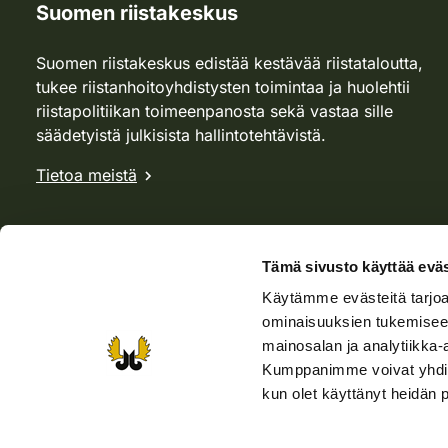
Suomen riistakeskus
Suomen riistakeskus edistää kestävää riistataloutta,
tukee riistanhoitoyhdistysten toimintaa ja huolehtii
riistapolitiikan toimeenpanosta sekä vastaa sille
säädetyistä julkisista hallintotehtävistä.
Tietoa meistä
Tämä sivusto käyttää eväs
Käytämme evästeitä tarjoa
ominaisuuksien tukemisee
mainosalan ja analytiikka-
Kumppanimme voivat yhdistää 
kun olet käyttänyt heidän 
Verkkokauppa
Rhy-kauppa
Metsästäjä-lehti
Viera