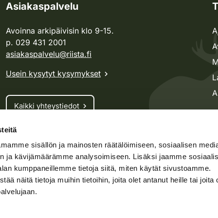
Asiakaspalvelu
T
Avoinna arkipäivisin klo 9-15.
A
p. 029 431 2001
A
asiakaspalvelu@riista.fi
M
Usein kysytyt kysymykset
L
A
Kaikki yhteystiedot
teitä
Metsästyskortti-asiat
mamme sisällön ja mainosten räätälöimiseen, sosiaalisen medi
Oma riista -asiat
n ja kävijämäärämme analysoimiseen. Lisäksi jaamme sosiaali
Lupa-asiat
alan kumppaneillemme tietoja siitä, miten käytät sivustoamme.
näitä tietoja muihin tietoihin, joita olet antanut heille tai joita 
palvelujaan.
speto.fi
Kosteikko.fi
Oma riista