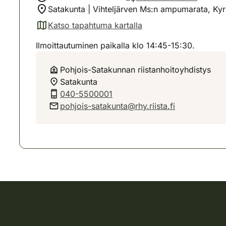
Satakunta | Vihteljärven Ms:n ampumarata, Kyr
Katso tapahtuma kartalla
(avautuu uuteen välilehteen)
Ilmoittautuminen paikalla klo 14:45-15:30.
Pohjois-Satakunnan riistanhoitoyhdistys
Satakunta
040-5500001
pohjois-satakunta@rhy.riista.fi