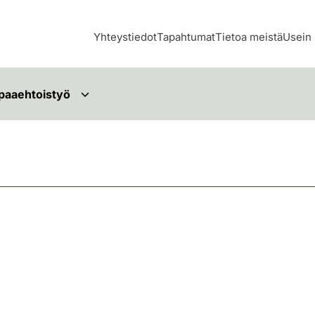
Yhteystiedot
Tapahtumat
Tietoa meistä
Usein 
paaehtoistyö