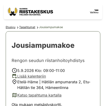
Siirry sisältöön
Siirry sivustokarttaan
Valikko
Etusivu
Tapahtumat
Jousiampumakoe
Jousiampumakoe
Rengon seudun riistanhoitoyhdistys
5.9.2026 Klo: 09:00-11:00
Lisää kalenteriin
Etelä-Häme | Hätilän ampumarata 2, Etu-
Hätilän tie 364, Hämeenlinna
Katso tapahtuma kartalla
(avautuu uuteen välilehteen)
Ota mukaan metsästyskortti.