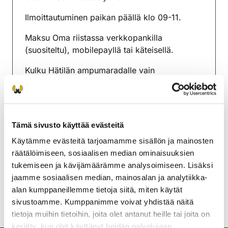
Ilmoittautuminen paikan päällä klo 09-11.
Maksu Oma riistassa verkkopankilla
(suositeltu), mobilepayllä tai käteisellä.
Kulku Hätilän ampumaradalle vain
Ruununmyllyn kautta.
Lisätietoja: toiminnanohjaaja Jaana Hirvonen
renko@rhy.riista.fi
tai p. 040 455 1563.
Tämä sivusto käyttää evästeitä
Rengon seudun riistanhoitoyhdistys
Käytämme evästeitä tarjoamamme sisällön ja mainosten
Etelä-Häme
räätälöimiseen, sosiaalisen median ominaisuuksien
renko@rhy.riista.fi
tukemiseen ja kävijämäärämme analysoimiseen. Lisäksi
jaamme sosiaalisen median, mainosalan ja analytiikka-
alan kumppaneillemme tietoja siitä, miten käytät
sivustoamme. Kumppanimme voivat yhdistää näitä
tietoja muihin tietoihin, joita olet antanut heille tai joita on
kerätty, kun olet käyttänyt heidän palvelujaan.