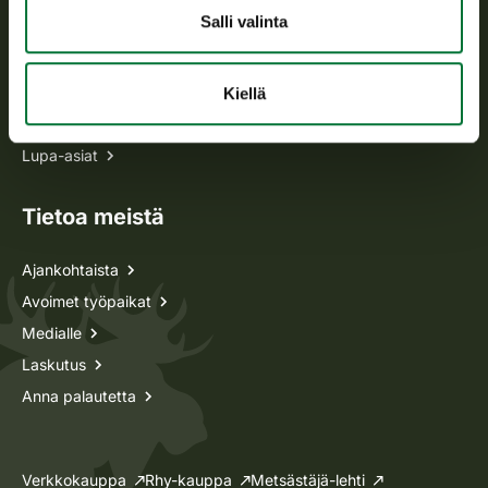
Salli valinta
Kaikki yhteystiedot
Metsästyskortti-asiat
Kiellä
Oma riista -asiat
Lupa-asiat
Tietoa meistä
Ajankohtaista
Avoimet työpaikat
Medialle
Laskutus
Anna palautetta
Verkkokauppa
Rhy-kauppa
Metsästäjä-lehti