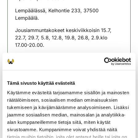
Lempäälässä, Kelhontie 233, 37500
Lempäälä.
Jousiammuntakokeet keskiviikkoisin 15.7,
22.7, 29.7, 5.8, 12.8, 19.8, 26.8, 2.9.klo
17.00-20.00.
Ilmoittautuminen klo 17.00-18.00.
Maksu 20€/suorituskerta
Tämä sivusto käyttää evästeitä
Lempäälän seudun
riistanhoitoyhdistys
Käytämme evästeitä tarjoamamme sisällön ja mainosten
Pohjois-Häme
räätälöimiseen, sosiaalisen median ominaisuuksien
0440624642
tukemiseen ja kävijämäärämme analysoimiseen. Lisäksi
lempaala@rhy.riista.fi
jaamme sosiaalisen median, mainosalan ja analytiikka-
alan kumppaneillemme tietoja siitä, miten käytät
sivustoamme. Kumppanimme voivat yhdistää näitä
tietoja muihin tietoihin, joita olet antanut heille tai joita on