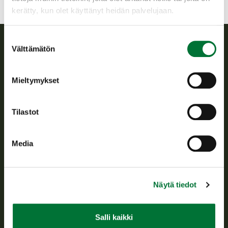
kerätty, kun olet käyttänyt heidän palvelujaan.
Suostumuksen
Välttämätön
valinta
Suomen riistakeskus
Mieltymykset
Suomen riistakeskus edistää kestävää riistataloutta, tukee
riistanhoitoyhdistysten toimintaa ja huolehtii riistapolitiikan
toimeenpanosta sekä vastaa sille säädetyistä julkisista
Tilastot
hallintotehtävistä.
Tietoa meistä
Media
Asiakaspalvelu
Näytä tiedot
Avoinna arkipäivisin klo 9-15.
p. 029 431 2001
asiakaspalvelu@riista.fi
Salli kaikki