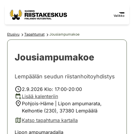
Siirry sisältöön
Siirry sivustokarttaan
Valikko
Etusivu
Tapahtumat
Jousiampumakoe
Jousiampumakoe
Lempäälän seudun riistanhoitoyhdistys
2.9.2026 Klo: 17:00-20:00
Lisää kalenteriin
Pohjois-Häme | Lipon ampumarata,
Kelhontie (230), 37380 Lempäälä
Katso tapahtuma kartalla
(avautuu uuteen välilehteen)
Lipon ampumaradalla