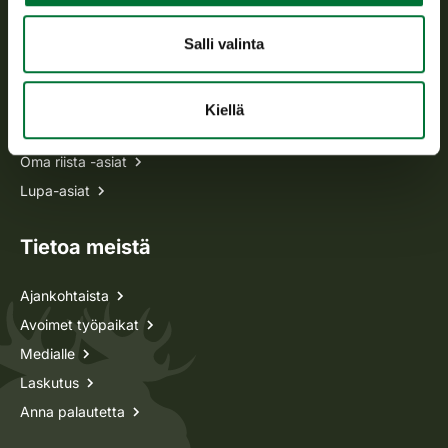
Usein kysytyt kysymykset
Salli valinta
Kaikki yhteystiedot
Kiellä
Metsästyskortti-asiat
Oma riista -asiat
Lupa-asiat
Tietoa meistä
Ajankohtaista
Avoimet työpaikat
Medialle
Laskutus
Anna palautetta