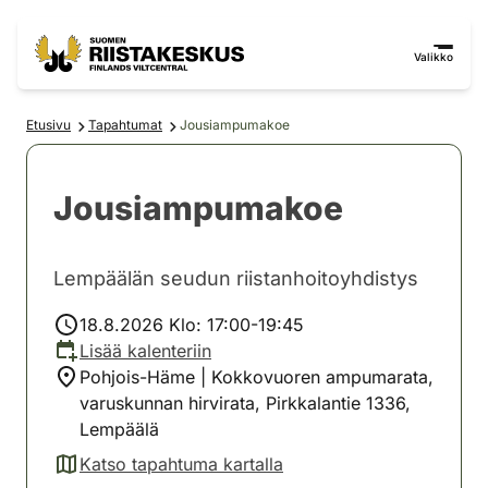
Siirry sisältöön
Siirry sivustokarttaan
Valikko
Etusivu
Tapahtumat
Jousiampumakoe
Jousiampumakoe
Lempäälän seudun riistanhoitoyhdistys
18.8.2026 Klo: 17:00-19:45
Lisää kalenteriin
Pohjois-Häme | Kokkovuoren ampumarata,
varuskunnan hirvirata, Pirkkalantie 1336,
Lempäälä
Katso tapahtuma kartalla
(avautuu uuteen välilehteen)