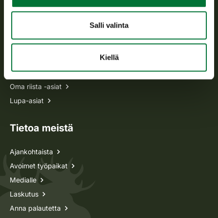
Usein kysytyt kysymykset
Salli valinta
Kaikki yhteystiedot
Kiellä
Metsästyskortti-asiat
Oma riista -asiat
Lupa-asiat
Tietoa meistä
Ajankohtaista
Avoimet työpaikat
Medialle
Laskutus
Anna palautetta