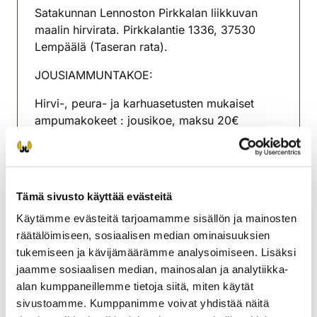
Satakunnan Lennoston Pirkkalan liikkuvan
maalin hirvirata. Pirkkalantie 1336, 37530
Lempäälä (Taseran rata).
JOUSIAMMUNTAKOE:
Hirvi-, peura- ja karhuasetusten mukaiset
ampumakokeet : jousikoe, maksu 20€
/koesuoritus ti 4.8 , ti 11.8 , ti 18.8 , ti 25.8 , ti
1.9. , Ilmoittautuminen tiistaisin klo 17.00-
18.30.
Tämä sivusto käyttää evästeitä
Lempäälän seudun
Käytämme evästeitä tarjoamamme sisällön ja mainosten
riistanhoitoyhdistys
räätälöimiseen, sosiaalisen median ominaisuuksien
Pohjois-Häme
tukemiseen ja kävijämäärämme analysoimiseen. Lisäksi
0440624642
jaamme sosiaalisen median, mainosalan ja analytiikka-
lempaala@rhy.riista.fi
alan kumppaneillemme tietoja siitä, miten käytät
sivustoamme. Kumppanimme voivat yhdistää näitä