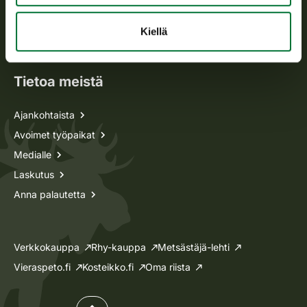
Metsästyskortti-asiat
Oma riista -asiat
Kiellä
Lupa-asiat
Tietoa meistä
Ajankohtaista
Avoimet työpaikat
Medialle
Laskutus
Anna palautetta
Verkkokauppa
Rhy-kauppa
Metsästäjä-lehti
Vieraspeto.fi
Kosteikko.fi
Oma riista