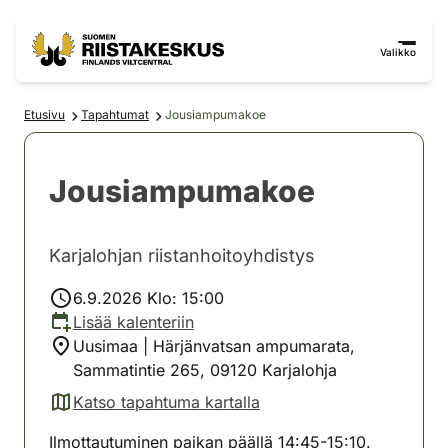
Siirry sisältöön
Siirry sivustokarttaan
Valikko
Etusivu
Tapahtumat
Jousiampumakoe
Jousiampumakoe
Karjalohjan riistanhoitoyhdistys
6.9.2026 Klo: 15:00
Lisää kalenteriin
Uusimaa | Härjänvatsan ampumarata,
Sammatintie 265, 09120 Karjalohja
Katso tapahtuma kartalla
(avautuu uuteen välilehteen)
Ilmottautuminen paikan päällä 14:45-15:10.