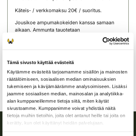
Käteis- / verkkomaksu 20€ / suoritus.
Jousikoe ampumakokeiden kanssa samaan
aikaan. Ammunta tauotetaan
jousikoesuorituksen ajaksi.
Karjalohjan riistanhoitoyhdistys
Uusimaa
Tämä sivusto käyttää evästeitä
044 313 7009
Käytämme evästeitä tarjoamamme sisällön ja mainosten
karjalohja@rhy.riista.fi
räätälöimiseen, sosiaalisen median ominaisuuksien
tukemiseen ja kävijämäärämme analysoimiseen. Lisäksi
jaamme sosiaalisen median, mainosalan ja analytiikka-
alan kumppaneillemme tietoja siitä, miten käytät
sivustoamme. Kumppanimme voivat yhdistää näitä
tietoja muihin tietoihin, joita olet antanut heille tai joita on
kerätty, kun olet käyttänyt heidän palvelujaan.
Suomen riistakeskus