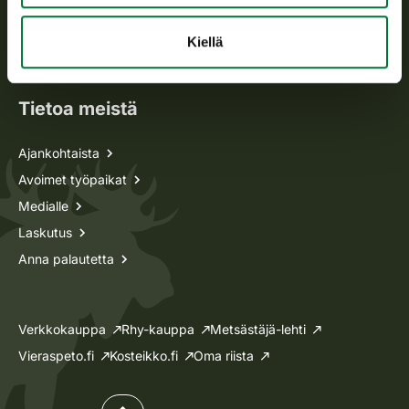
Metsästyskortti-asiat
Oma riista -asiat
Kiellä
Lupa-asiat
Tietoa meistä
Ajankohtaista
Avoimet työpaikat
Medialle
Laskutus
Anna palautetta
Verkkokauppa
Rhy-kauppa
Metsästäjä-lehti
Vieraspeto.fi
Kosteikko.fi
Oma riista