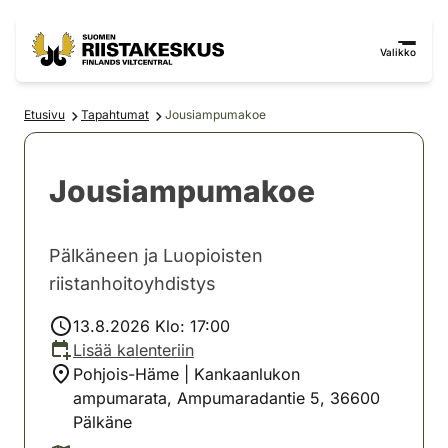
Siirry sisältöön
Siirry sivustokarttaan
Valikko
Etusivu
Tapahtumat
Jousiampumakoe
Jousiampumakoe
Pälkäneen ja Luopioisten
riistanhoitoyhdistys
13.8.2026 Klo: 17:00
Lisää kalenteriin
Pohjois-Häme | Kankaanlukon
ampumarata, Ampumaradantie 5, 36600
Pälkäne