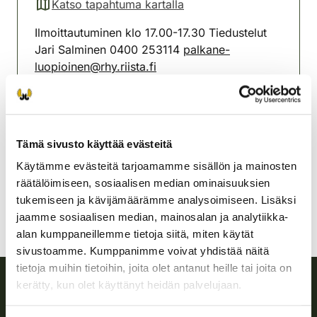
Katso tapahtuma kartalla
(avautuu uuteen välilehteen)
Ilmoittautuminen klo 17.00-17.30 Tiedustelut
Jari Salminen 0400 253114
palkane-
luopioinen@rhy.riista.fi
Pälkäneen ja Luopioisten
riistanhoitoyhdistys
Pohjois-Häme
Tämä sivusto käyttää evästeitä
0400 253 114
Käytämme evästeitä tarjoamamme sisällön ja mainosten
palkane-luopioinen@rhy.riista.fi
räätälöimiseen, sosiaalisen median ominaisuuksien
tukemiseen ja kävijämäärämme analysoimiseen. Lisäksi
jaamme sosiaalisen median, mainosalan ja analytiikka-
alan kumppaneillemme tietoja siitä, miten käytät
sivustoamme. Kumppanimme voivat yhdistää näitä
tietoja muihin tietoihin, joita olet antanut heille tai joita on
kerätty, kun olet käyttänyt heidän palvelujaan.
Suomen riistakeskus