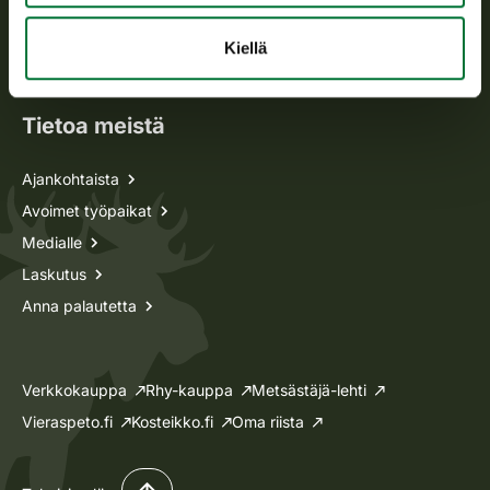
Metsästyskortti-asiat
Oma riista -asiat
Kiellä
Lupa-asiat
Tietoa meistä
Ajankohtaista
Avoimet työpaikat
Medialle
Laskutus
Anna palautetta
Verkkokauppa
Rhy-kauppa
Metsästäjä-lehti
Vieraspeto.fi
Kosteikko.fi
Oma riista