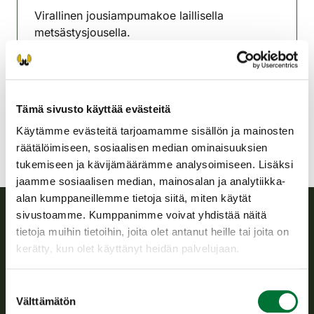
Virallinen jousiampumakoe laillisella
metsästysjousella.
Hämeenkyrön-Viljakkalan
riistanhoitoyhdistys
Satakunta
Tämä sivusto käyttää evästeitä
Käytämme evästeitä tarjoamamme sisällön ja mainosten
räätälöimiseen, sosiaalisen median ominaisuuksien
tukemiseen ja kävijämäärämme analysoimiseen. Lisäksi
jaamme sosiaalisen median, mainosalan ja analytiikka-
alan kumppaneillemme tietoja siitä, miten käytät
sivustoamme. Kumppanimme voivat yhdistää näitä
tietoja muihin tietoihin, joita olet antanut heille tai joita on
Suomen riistakeskus
kerätty, kun olet käyttänyt heidän palvelujaan.
Suomen riistakeskus edistää kestävää riistataloutta, tukee
riistanhoitoyhdistysten toimintaa ja huolehtii riistapolitiikan
Suostumuksen
toimeenpanosta sekä vastaa sille säädetyistä julkisista
Välttämätön
valinta