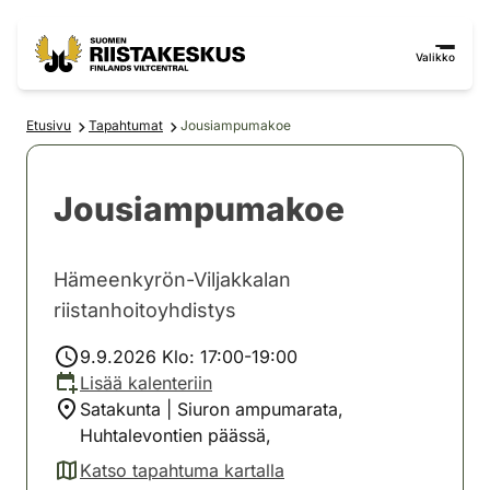
Siirry sisältöön
Siirry sivustokarttaan
Valikko
Etusivu
Tapahtumat
Jousiampumakoe
Jousiampumakoe
Hämeenkyrön-Viljakkalan
riistanhoitoyhdistys
9.9.2026 Klo: 17:00-19:00
Lisää kalenteriin
Satakunta | Siuron ampumarata,
Huhtalevontien päässä,
Katso tapahtuma kartalla
(avautuu uuteen välilehteen)