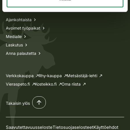
Tietoa meistä
Ajankohtaista
Avoimet työpaikat
Medialle
Laskutus
Anna palautetta
Verkkokauppa
Rhy-kauppa
Metsästäjä-lehti
Vieraspeto.fi
Kosteikko.fi
Oma riista
Takaisin ylös
Saavutettavuusseloste
Tietosuojaselosteet
Käyttöehdot