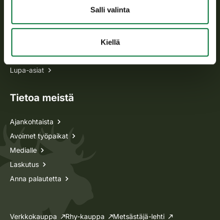
Salli valinta
Kaikki yhteystiedot
Metsästyskortti-asiat
Kiellä
Oma riista -asiat
Lupa-asiat
Tietoa meistä
Ajankohtaista
Avoimet työpaikat
Medialle
Laskutus
Anna palautetta
Verkkokauppa
Rhy-kauppa
Metsästäjä-lehti