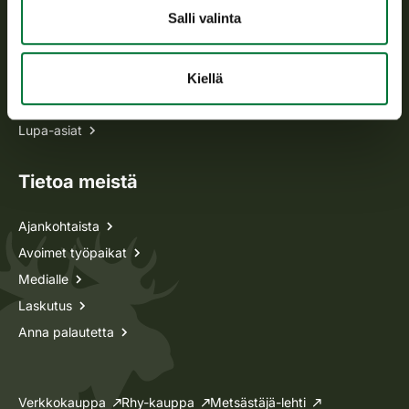
Salli valinta
Kaikki yhteystiedot
Metsästyskortti-asiat
Kiellä
Oma riista -asiat
Lupa-asiat
Tietoa meistä
Ajankohtaista
Avoimet työpaikat
Medialle
Laskutus
Anna palautetta
Verkkokauppa
Rhy-kauppa
Metsästäjä-lehti