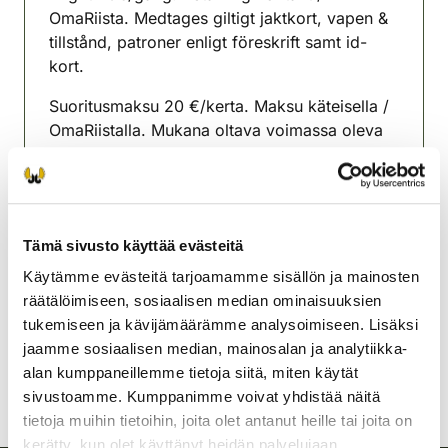
OmaRiista. Medtages giltigt jaktkort, vapen &
tillstånd, patroner enligt föreskrift samt id-
kort.
Suoritusmaksu 20 €/kerta. Maksu käteisella /
OmaRiistalla. Mukana oltava voimassa oleva
metsästyskortti, ase & aseenkantolupa,
asetuksen mukaiset patruunat ja henkilökortti.
Lapväärtin seudun
Tämä sivusto käyttää evästeitä
riistanhoitoyhdistys
Rannikko-Pohjanmaa
Käytämme evästeitä tarjoamamme sisällön ja mainosten
044-2503260
räätälöimiseen, sosiaalisen median ominaisuuksien
lappfjard@rhy.riista.fi
tukemiseen ja kävijämäärämme analysoimiseen. Lisäksi
jaamme sosiaalisen median, mainosalan ja analytiikka-
alan kumppaneillemme tietoja siitä, miten käytät
sivustoamme. Kumppanimme voivat yhdistää näitä
tietoja muihin tietoihin, joita olet antanut heille tai joita on
kerätty, kun olet käyttänyt heidän palvelujaan.