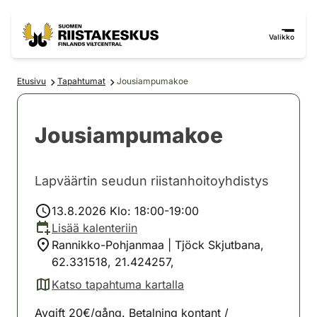
Siirry sisältöön
Siirry sivustokarttaan
Valikko
Etusivu
Tapahtumat
Jousiampumakoe
Jousiampumakoe
Lapväärtin seudun riistanhoitoyhdistys
13.8.2026 Klo: 18:00-19:00
Lisää kalenteriin
Rannikko-Pohjanmaa | Tjöck Skjutbana,
62.331518, 21.424257,
Katso tapahtuma kartalla
(avautuu uuteen välilehteen)
Avgift 20€/gång. Betalning kontant /