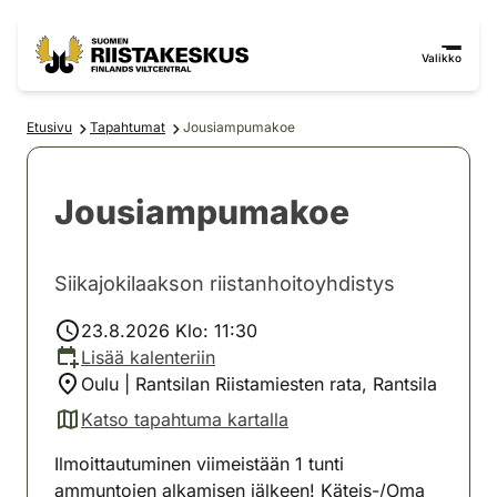
Siirry sisältöön
Siirry sivustokarttaan
Valikko
Etusivu
Tapahtumat
Jousiampumakoe
Jousiampumakoe
Siikajokilaakson riistanhoitoyhdistys
23.8.2026 Klo: 11:30
Lisää kalenteriin
Oulu | Rantsilan Riistamiesten rata, Rantsila
Katso tapahtuma kartalla
(avautuu uuteen välilehteen)
Ilmoittautuminen viimeistään 1 tunti
ammuntojen alkamisen jälkeen! Käteis-/Oma