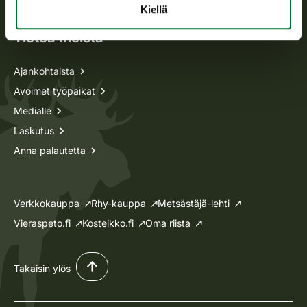
Kiellä
Tietoa meistä
Ajankohtaista
Avoimet työpaikat
Medialle
Laskutus
Anna palautetta
Verkkokauppa
Rhy-kauppa
Metsästäjä-lehti
Vieraspeto.fi
Kosteikko.fi
Oma riista
Takaisin ylös