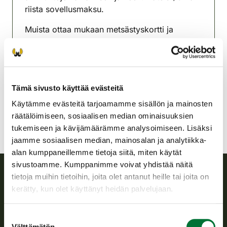
riista sovellusmaksu.
Muista ottaa mukaan metsästyskortti ja
henkilöllisyystodistus.
Siikajokilaakson riistanhoitoyhdistys
Oulu
Tämä sivusto käyttää evästeitä
siikajoki@rhy.riista.fi
Käytämme evästeitä tarjoamamme sisällön ja mainosten
räätälöimiseen, sosiaalisen median ominaisuuksien
tukemiseen ja kävijämäärämme analysoimiseen. Lisäksi
jaamme sosiaalisen median, mainosalan ja analytiikka-
alan kumppaneillemme tietoja siitä, miten käytät
sivustoamme. Kumppanimme voivat yhdistää näitä
tietoja muihin tietoihin, joita olet antanut heille tai joita on
Suomen riistakeskus
kerätty, kun olet käyttänyt heidän palvelujaan.
Suomen riistakeskus edistää kestävää riistataloutta, tukee
Suostumuksen
riistanhoitoyhdistysten toimintaa ja huolehtii riistapolitiikan
Välttämätön