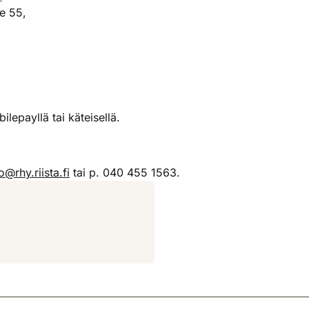
e 55,
lepayllä tai käteisellä.
o@rhy.riista.fi
tai p. 040 455 1563.