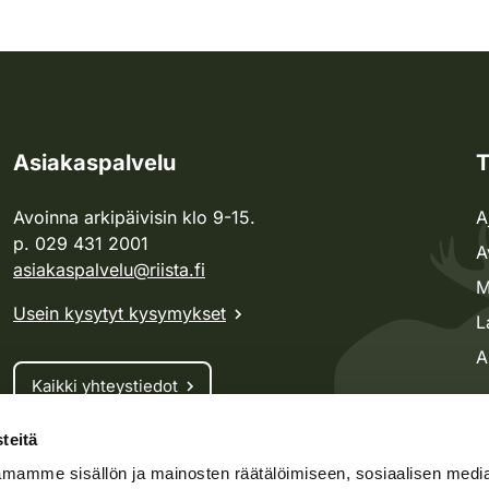
Asiakaspalvelu
T
Avoinna arkipäivisin klo 9-15.
A
p. 029 431 2001
A
asiakaspalvelu@riista.fi
M
Usein kysytyt kysymykset
L
A
Kaikki yhteystiedot
teitä
Metsästyskortti-asiat
mamme sisällön ja mainosten räätälöimiseen, sosiaalisen medi
Oma riista -asiat