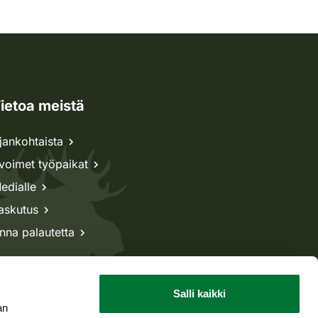
ietoa meistä
jankohtaista
voimet työpaikat
edialle
askutus
nna palautetta
Salli kaikki
an