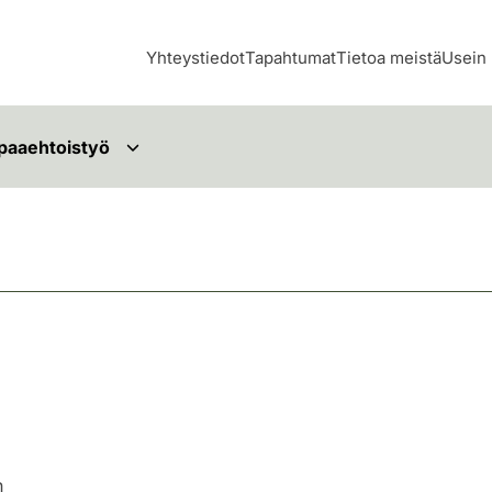
Yhteystiedot
Tapahtumat
Tietoa meistä
Usein 
paaehtoistyö
n