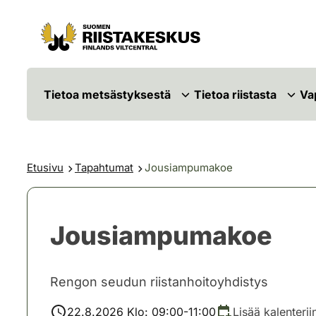
Siirry sisältöön
Siirry sivustokarttaan
Tietoa metsästyksestä
Tietoa riistasta
Va
Etusivu
Tapahtumat
Jousiampumakoe
Jousiampumakoe
Rengon seudun riistanhoitoyhdistys
22.8.2026 Klo: 09:00-11:00
Lisää kalenterii