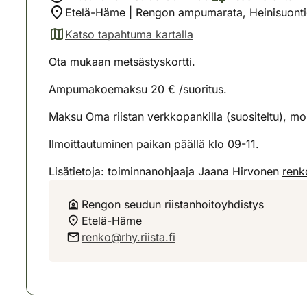
Etelä-Häme | Rengon ampumarata, Heinisuonti
Katso tapahtuma kartalla
(avautuu uuteen välilehteen)
Ota mukaan metsästyskortti.
Ampumakoemaksu 20 € /suoritus.
Maksu Oma riistan verkkopankilla (suositeltu), mobi
Ilmoittautuminen paikan päällä klo 09-11.
Lisätietoja: toiminnanohjaaja Jaana Hirvonen
renk
Rengon seudun riistanhoitoyhdistys
Etelä-Häme
renko@rhy.riista.fi