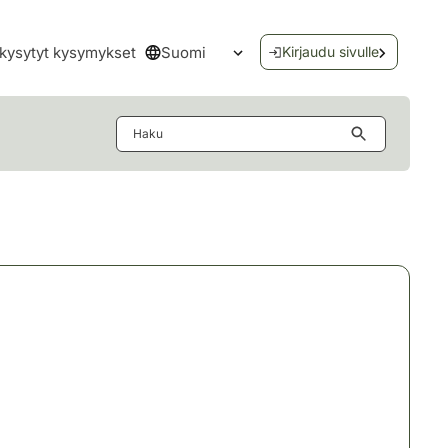
Suomi
kysytyt kysymykset
Kirjaudu sivulle
Avaa kielivalikko
Haku