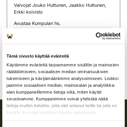
Valvojat Jouko Huttunen, Jaakko Huttunen,
Erkki koivisto
Avustaa Kumpulan hs.
Karstulan-Kyyjärven
riistanhoitoyhdistys
Keski-Suomi
Tämä sivusto käyttää evästeitä
040 7048780
karstula-kyyjarvi@rhy.riista.fi
Käytämme evästeitä tarjoamamme sisällön ja mainosten
räätälöimiseen, sosiaalisen median ominaisuuksien
tukemiseen ja kävijämäärämme analysoimiseen. Lisäksi
jaamme sosiaalisen median, mainosalan ja analytiikka-
alan kumppaneillemme tietoja siitä, miten käytät
sivustoamme. Kumppanimme voivat yhdistää näitä
tietoja muihin tietoihin, joita olet antanut heille tai joita on
kerätty, kun olet käyttänyt heidän palvelujaan.
Suomen riistakeskus