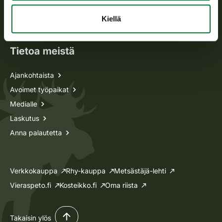
Oma riista -asiat
Kiellä
Lupa-asiat
Tietoa meistä
Ajankohtaista
Avoimet työpaikat
Medialle
Laskutus
Anna palautetta
Verkkokauppa
Rhy-kauppa
Metsästäjä-lehti
Vieraspeto.fi
Kosteikko.fi
Oma riista
Takaisin ylös