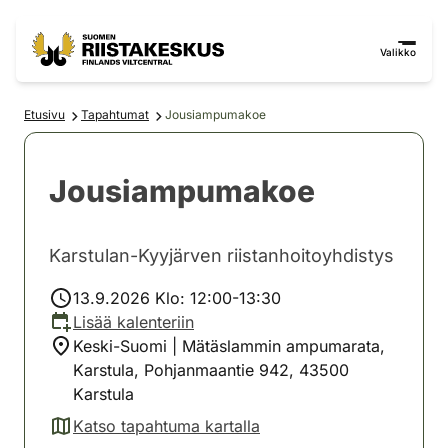
Siirry sisältöön
Siirry sivustokarttaan
Valikko
Etusivu
Tapahtumat
Jousiampumakoe
Jousiampumakoe
Karstulan-Kyyjärven riistanhoitoyhdistys
13.9.2026 Klo: 12:00-13:30
Lisää kalenteriin
Keski-Suomi | Mätäslammin ampumarata,
Karstula, Pohjanmaantie 942, 43500
Karstula
Katso tapahtuma kartalla
(avautuu uuteen välilehteen)