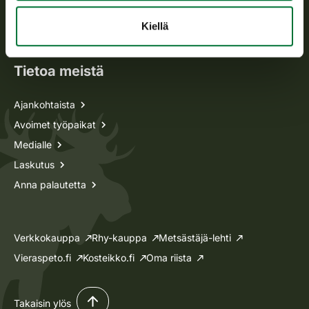
Oma riista -asiat
Kiellä
Lupa-asiat
Tietoa meistä
Ajankohtaista
Avoimet työpaikat
Medialle
Laskutus
Anna palautetta
Verkkokauppa
Rhy-kauppa
Metsästäjä-lehti
Vieraspeto.fi
Kosteikko.fi
Oma riista
Takaisin ylös