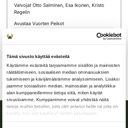
Valvojat Otto Salminen, Esa Ikonen, Kristo
Regelin
Avustaa Vuorten Peikot
Karstulan-Kyyjärven
riistanhoitoyhdistys
Keski-Suomi
Tämä sivusto käyttää evästeitä
040 7048780
karstula-kyyjarvi@rhy.riista.fi
Käytämme evästeitä tarjoamamme sisällön ja mainosten
räätälöimiseen, sosiaalisen median ominaisuuksien
tukemiseen ja kävijämäärämme analysoimiseen. Lisäksi
jaamme sosiaalisen median, mainosalan ja analytiikka-
alan kumppaneillemme tietoja siitä, miten käytät
sivustoamme. Kumppanimme voivat yhdistää näitä
tietoja muihin tietoihin, joita olet antanut heille tai joita on
kerätty, kun olet käyttänyt heidän palvelujaan.
Suomen riistakeskus