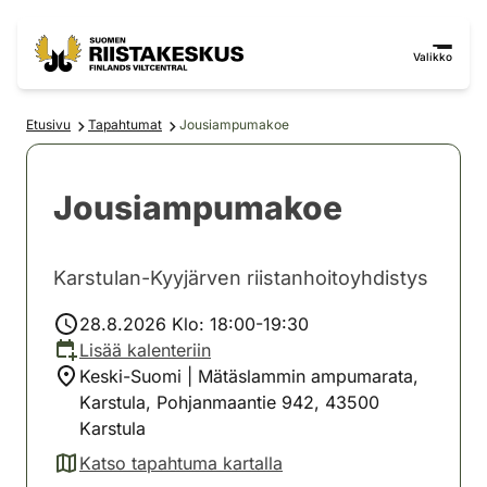
Siirry sisältöön
Siirry sivustokarttaan
Valikko
Etusivu
Tapahtumat
Jousiampumakoe
Jousiampumakoe
Karstulan-Kyyjärven riistanhoitoyhdistys
28.8.2026 Klo: 18:00-19:30
Lisää kalenteriin
Keski-Suomi | Mätäslammin ampumarata,
Karstula, Pohjanmaantie 942, 43500
Karstula
Katso tapahtuma kartalla
(avautuu uuteen välilehteen)