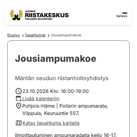
Siirry sisältöön
Siirry sivustokarttaan
Valikko
Etusivu
Tapahtumat
Jousiampumakoe
Jousiampumakoe
Mäntän seudun riistanhoitoyhdistys
23.10.2026 Klo: 16:00-19:00
Lisää kalenteriin
Pohjois-Häme | Pollarin ampumarata,
Vilppula, Keuruuntie 557,
Katso tapahtuma kartalla
(avautuu uuteen välilehteen)
Ilmoittautuminen ampumaradalla kello 16-17.