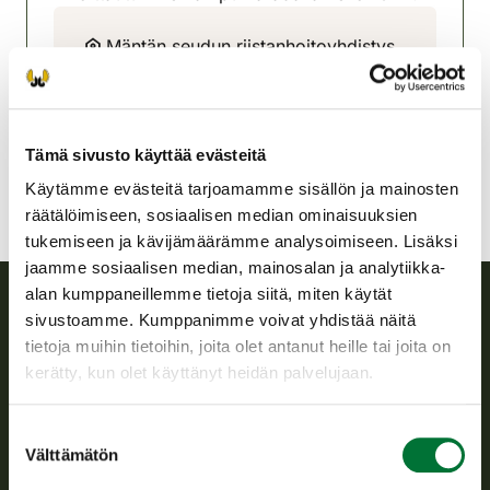
Mäntän seudun riistanhoitoyhdistys
Pohjois-Häme
050 5847247
mantta@rhy.riista.fi
Tämä sivusto käyttää evästeitä
Käytämme evästeitä tarjoamamme sisällön ja mainosten
räätälöimiseen, sosiaalisen median ominaisuuksien
tukemiseen ja kävijämäärämme analysoimiseen. Lisäksi
jaamme sosiaalisen median, mainosalan ja analytiikka-
alan kumppaneillemme tietoja siitä, miten käytät
sivustoamme. Kumppanimme voivat yhdistää näitä
Suomen riistakeskus
tietoja muihin tietoihin, joita olet antanut heille tai joita on
kerätty, kun olet käyttänyt heidän palvelujaan.
Suomen riistakeskus edistää kestävää riistataloutta, tukee
riistanhoitoyhdistysten toimintaa ja huolehtii riistapolitiikan
Suostumuksen
toimeenpanosta sekä vastaa sille säädetyistä julkisista
Välttämätön
valinta
hallintotehtävistä.