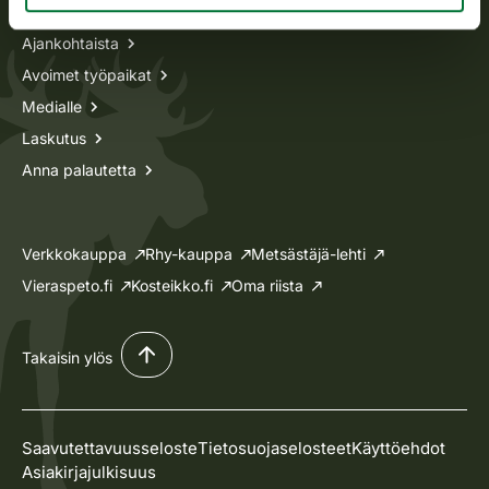
Ajankohtaista
Avoimet työpaikat
Medialle
Laskutus
Anna palautetta
Verkkokauppa
Rhy-kauppa
Metsästäjä-lehti
Vieraspeto.fi
Kosteikko.fi
Oma riista
Takaisin ylös
Saavutettavuusseloste
Tietosuojaselosteet
Käyttöehdot
Asiakirjajulkisuus