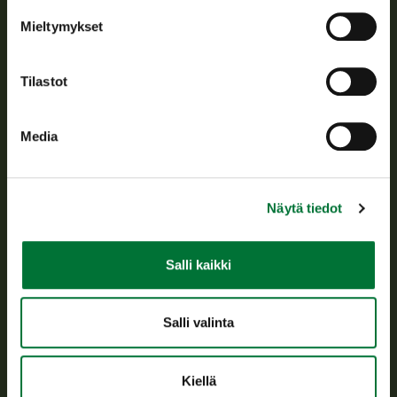
Tietoa meistä
Mieltymykset
Asiakaspalvelu
Tilastot
Avoinna arkipäivisin klo 9-15.
p. 029 431 2001
Media
asiakaspalvelu@riista.fi
Usein kysytyt kysymykset
Näytä tiedot
Kaikki yhteystiedot
Salli kaikki
Metsästyskortti-asiat
Oma riista -asiat
Salli valinta
Lupa-asiat
Kiellä
Tietoa meistä