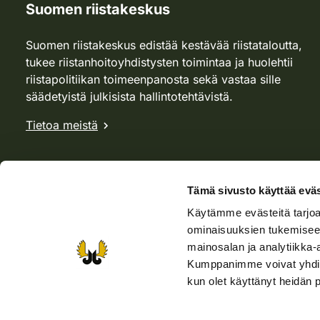
Suomen riistakeskus
Suomen riistakeskus edistää kestävää riistataloutta,
tukee riistanhoitoyhdistysten toimintaa ja huolehtii
riistapolitiikan toimeenpanosta sekä vastaa sille
säädetyistä julkisista hallintotehtävistä.
Tietoa meistä
Tämä sivusto käyttää eväs
Käytämme evästeitä tarjoa
ominaisuuksien tukemisee
mainosalan ja analytiikka-
Kumppanimme voivat yhdistää 
kun olet käyttänyt heidän 
Verkkokauppa
Rhy-kauppa
Metsästäjä-lehti
Viera