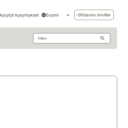
Suomi
kysytyt kysymykset
Kirjaudu sivulle
Avaa kielivalikko
Haku