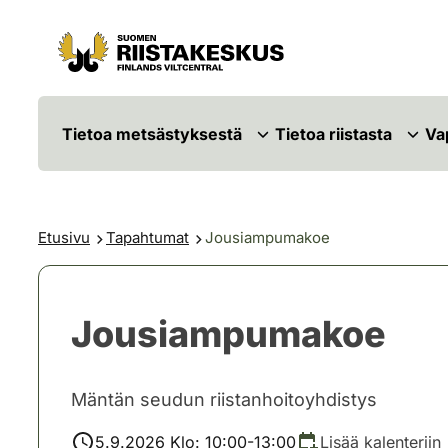
Siirry sisältöön
Siirry sivustokarttaan
Tietoa metsästyksestä
Tietoa riistasta
Va
Etusivu
Tapahtumat
Jousiampumakoe
Jousiampumakoe
Mäntän seudun riistanhoitoyhdistys
5.9.2026 Klo: 10:00-13:00
Lisää kalenteriin