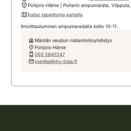
Pohjois-Häme | Pollarin ampumarata, Vilppula,
Katso tapahtuma kartalla
(avautuu uuteen välilehteen)
Ilmoittautuminen ampumaradalla kello 10-11.
Mäntän seudun riistanhoitoyhdistys
Pohjois-Häme
050 5847247
mantta@rhy.riista.fi