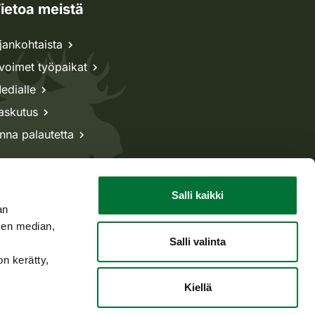
ietoa meistä
jankohtaista
voimet työpaikat
edialle
askutus
nna palautetta
Salli kaikki
an
sen median,
Salli valinta
on kerätty,
Kiellä
Takaisin ylös