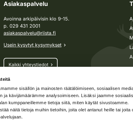
Asiakaspalvelu
T
Avoinna arkipäivisin klo 9-15.
A
p. 029 431 2001
A
asiakaspalvelu@riista.fi
M
Usein kysytyt kysymykset
L
A
Kaikki yhteystiedot
teitä
Metsästyskortti-asiat
mamme sisällön ja mainosten räätälöimiseen, sosiaalisen medi
Oma riista -asiat
n ja kävijämäärämme analysoimiseen. Lisäksi jaamme sosiaali
Lupa-asiat
alan kumppaneillemme tietoja siitä, miten käytät sivustoamme.
näitä tietoja muihin tietoihin, joita olet antanut heille tai joita 
palvelujaan.
speto.fi
Kosteikko.fi
Oma riista