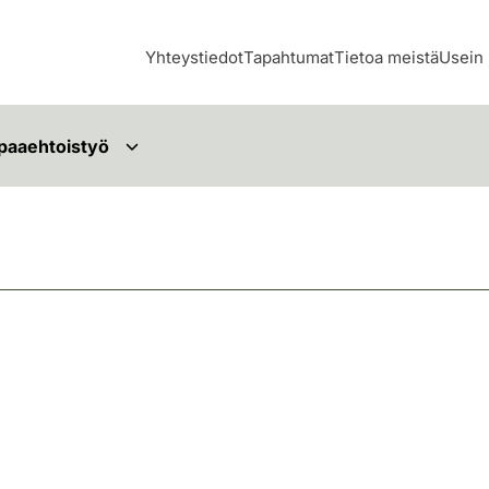
Yhteystiedot
Tapahtumat
Tietoa meistä
Usein 
paaehtoistyö