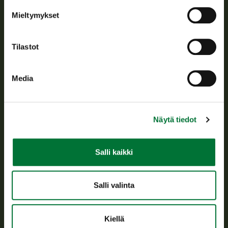
Tietoa meistä
Mieltymykset
Asiakaspalvelu
Tilastot
Avoinna arkipäivisin klo 9-15.
p. 029 431 2001
Media
asiakaspalvelu@riista.fi
Usein kysytyt kysymykset
Näytä tiedot
Kaikki yhteystiedot
Salli kaikki
Metsästyskortti-asiat
Oma riista -asiat
Salli valinta
Lupa-asiat
Kiellä
Tietoa meistä