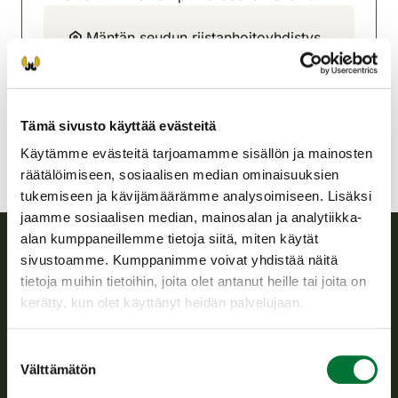
Mäntän seudun riistanhoitoyhdistys
Pohjois-Häme
050 5847247
mantta@rhy.riista.fi
Tämä sivusto käyttää evästeitä
Käytämme evästeitä tarjoamamme sisällön ja mainosten
räätälöimiseen, sosiaalisen median ominaisuuksien
tukemiseen ja kävijämäärämme analysoimiseen. Lisäksi
jaamme sosiaalisen median, mainosalan ja analytiikka-
alan kumppaneillemme tietoja siitä, miten käytät
sivustoamme. Kumppanimme voivat yhdistää näitä
Suomen riistakeskus
tietoja muihin tietoihin, joita olet antanut heille tai joita on
kerätty, kun olet käyttänyt heidän palvelujaan.
Suomen riistakeskus edistää kestävää riistataloutta, tukee
riistanhoitoyhdistysten toimintaa ja huolehtii riistapolitiikan
Suostumuksen
toimeenpanosta sekä vastaa sille säädetyistä julkisista
Välttämätön
valinta
hallintotehtävistä.