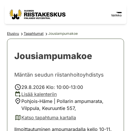
Siirry sisältöön
Siirry sivustokarttaan
Valikko
Etusivu
Tapahtumat
Jousiampumakoe
Jousiampumakoe
Mäntän seudun riistanhoitoyhdistys
29.8.2026 Klo: 10:00-13:00
Lisää kalenteriin
Pohjois-Häme | Pollarin ampumarata,
Vilppula, Keuruuntie 557,
Katso tapahtuma kartalla
(avautuu uuteen välilehteen)
Ilmoittautuminen ampumaradalla kello 10-11.