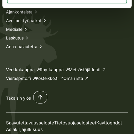
Ajankohtaista
Avoimet työpaikat
Medialle
Laskutus
Anna palautetta
Verkkokauppa
Rhy-kauppa
Metsästäjä-lehti
Vieraspeto.fi
Kosteikko.fi
Oma riista
Takaisin ylös
Saavutettavuusseloste
Tietosuojaselosteet
Käyttöehdot
Asiakirjajulkisuus