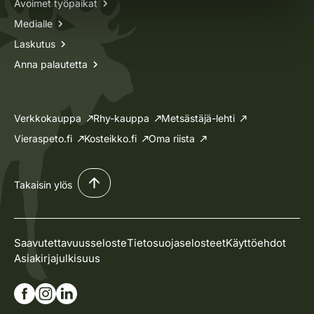
Avoimet työpaikat
Medialle
Laskutus
Anna palautetta
Verkkokauppa
Rhy-kauppa
Metsästäjä-lehti
Vieraspeto.fi
Kosteikko.fi
Oma riista
Takaisin ylös
Saavutettavuusseloste
Tietosuojaselosteet
Käyttöehdot
Asiakirjajulkisuus
Siirry Facebook-sivullemme
Siirry Instagram-sivullemme
Siirry Linkedin-sivullemme