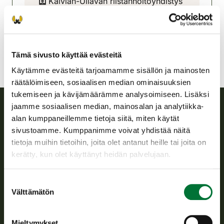
Kälviän-Ullavan riistanhoitoyhdistys
Pohjanmaa
040-5547110
Tämä sivusto käyttää evästeitä
Käytämme evästeitä tarjoamamme sisällön ja mainosten
räätälöimiseen, sosiaalisen median ominaisuuksien
tukemiseen ja kävijämäärämme analysoimiseen. Lisäksi
jaamme sosiaalisen median, mainosalan ja analytiikka-
alan kumppaneillemme tietoja siitä, miten käytät
Suomen riistakeskus
sivustoamme. Kumppanimme voivat yhdistää näitä
tietoja muihin tietoihin, joita olet antanut heille tai joita on
Suomen riistakeskus edistää kestävää riistataloutta, tukee
kerätty, kun olet käyttänyt heidän palvelujaan.
riistanhoitoyhdistysten toimintaa ja huolehtii riistapolitiikan
toimeenpanosta sekä vastaa sille säädetyistä julkisista
hallintotehtävistä.
Suostumuksen
Välttämätön
valinta
Tietoa meistä
Mieltymykset