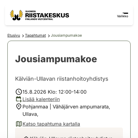
Siirry sisältöön
Siirry sivustokarttaan
Valikko
Etusivu
Tapahtumat
Jousiampumakoe
Jousiampumakoe
Kälviän-Ullavan riistanhoitoyhdistys
15.8.2026 Klo: 12:00-14:00
Lisää kalenteriin
Pohjanmaa | Vähäjärven ampumarata,
Ullava,
Katso tapahtuma kartalla
(avautuu uuteen välilehteen)