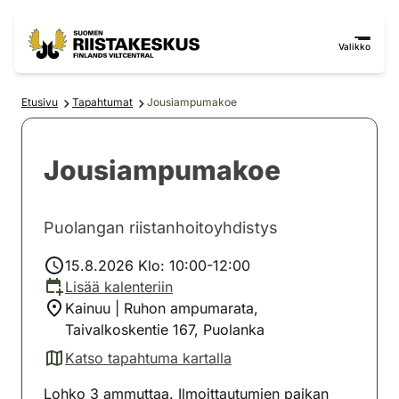
Siirry sisältöön
Siirry sivustokarttaan
Valikko
Etusivu
Tapahtumat
Jousiampumakoe
Jousiampumakoe
Puolangan riistanhoitoyhdistys
15.8.2026 Klo: 10:00-12:00
Lisää kalenteriin
Kainuu | Ruhon ampumarata,
Taivalkoskentie 167, Puolanka
Katso tapahtuma kartalla
(avautuu uuteen välilehteen)
Lohko 3 ammuttaa. Ilmoittautumien paikan