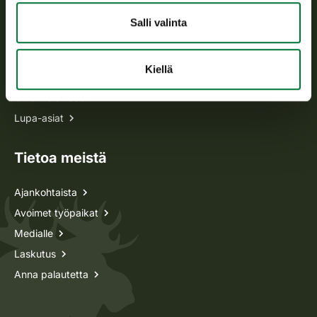
Salli valinta
Kaikki yhteystiedot
Kiellä
Metsästyskortti-asiat
Oma riista -asiat
Lupa-asiat
Tietoa meistä
Ajankohtaista
Avoimet työpaikat
Medialle
Laskutus
Anna palautetta