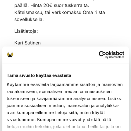
päällä. Hinta 20€ suorituskerralta.
Käteismaksu, tai verkkomaksu Oma riista
sovelluksella.
Lisätietoja:
Kari Sutinen
0405 793 731
toiminnanohjaaja
Tämä sivusto käyttää evästeitä
Puolangan riistanhoitoyhdistys
Käytämme evästeitä tarjoamamme sisällön ja mainosten
Kainuu
räätälöimiseen, sosiaalisen median ominaisuuksien
040-5793731
tukemiseen ja kävijämäärämme analysoimiseen. Lisäksi
puolanka@rhy.riista.fi
jaamme sosiaalisen median, mainosalan ja analytiikka-
alan kumppaneillemme tietoja siitä, miten käytät
sivustoamme. Kumppanimme voivat yhdistää näitä
tietoja muihin tietoihin, joita olet antanut heille tai joita on