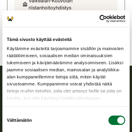
Valkealan-Kouvolan
riistanhoitoyhdistys
Kaakkois-Suomi
050 556 3598
valkeala-kouvola@rhy.riista.fi
Tämä sivusto käyttää evästeitä
Käytämme evästeitä tarjoamamme sisällön ja mainosten
räätälöimiseen, sosiaalisen median ominaisuuksien
tukemiseen ja kävijämäärämme analysoimiseen. Lisäksi
jaamme sosiaalisen median, mainosalan ja analytiikka-
alan kumppaneillemme tietoja siitä, miten käytät
sivustoamme. Kumppanimme voivat yhdistää näitä
Suomen riistakeskus
tietoja muihin tietoihin, joita olet antanut heille tai joita on
kerätty, kun olet käyttänyt heidän palvelujaan.
Suomen riistakeskus edistää kestävää riistataloutta, tukee
riistanhoitoyhdistysten toimintaa ja huolehtii riistapolitiikan
toimeenpanosta sekä vastaa sille säädetyistä julkisista
Suostumuksen
hallintotehtävistä.
Välttämätön
valinta
Tietoa meistä