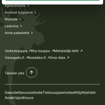
Ajankohtaista
Avoimet työpaikat
Medialle
Laskutus
Anna palautetta
Verkkokauppa
Rhy-kauppa
Metsästäjä-lehti
Vieraspeto.fi
Kosteikko.fi
Oma riista
Takaisin ylös
Saavutettavuusseloste
Tietosuojaselosteet
Käyttöehdot
Asiakirjajulkisuus