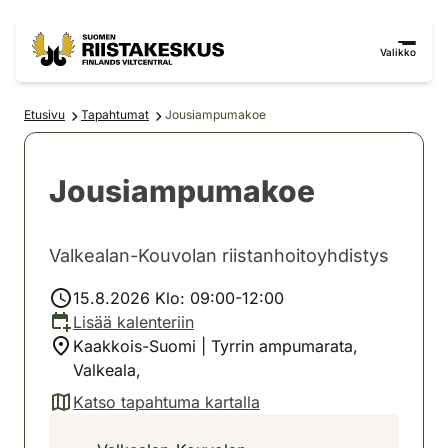
Siirry sisältöön
Siirry sivustokarttaan
Valikko
Etusivu
Tapahtumat
Jousiampumakoe
Jousiampumakoe
Valkealan-Kouvolan riistanhoitoyhdistys
15.8.2026 Klo: 09:00-12:00
Lisää kalenteriin
Kaakkois-Suomi | Tyrrin ampumarata,
Valkeala,
Katso tapahtuma kartalla
(avautuu uuteen välilehteen)