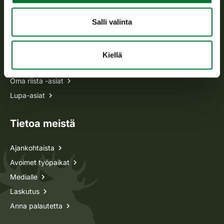
Usein kysytyt kysymykset
Salli valinta
Kaikki yhteystiedot
Kiellä
Metsästyskortti-asiat
Oma riista -asiat
Lupa-asiat
Tietoa meistä
Ajankohtaista
Avoimet työpaikat
Medialle
Laskutus
Anna palautetta