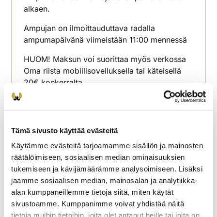
alkaen.
Ampujan on ilmoittauduttava radalla
ampumapäivänä viimeistään 11:00 mennessä
HUOM! Maksun voi suorittaa myös verkossa
Oma riista mobiilisovelluksella tai käteisellä
20€ koekerralta.
Päivittäkää Oma riista mobiilisovellus sekä
mobiilimaksusovellus ennen radalle tuloa.
Tämä sivusto käyttää evästeitä
Noudata järjestäjien antamia ohjeita.
Käytämme evästeitä tarjoamamme sisällön ja mainosten
Koillis-Savon riistanhoitoyhdistys
räätälöimiseen, sosiaalisen median ominaisuuksien
Pohjois-Savo
tukemiseen ja kävijämäärämme analysoimiseen. Lisäksi
koillis-savo@rhy.riista.fi
jaamme sosiaalisen median, mainosalan ja analytiikka-
alan kumppaneillemme tietoja siitä, miten käytät
sivustoamme. Kumppanimme voivat yhdistää näitä
tietoja muihin tietoihin, joita olet antanut heille tai joita on