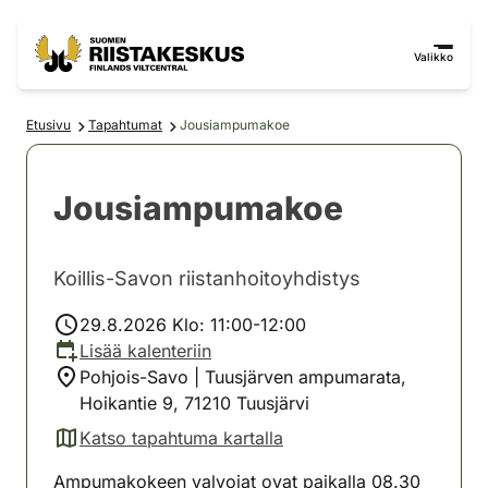
Siirry sisältöön
Siirry sivustokarttaan
Valikko
Etusivu
Tapahtumat
Jousiampumakoe
Jousiampumakoe
Koillis-Savon riistanhoitoyhdistys
29.8.2026 Klo: 11:00-12:00
Lisää kalenteriin
Pohjois-Savo | Tuusjärven ampumarata,
Hoikantie 9, 71210 Tuusjärvi
Katso tapahtuma kartalla
(avautuu uuteen välilehteen)
Ampumakokeen valvojat ovat paikalla 08.30