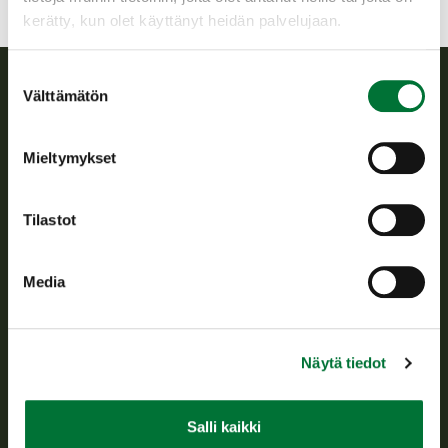
kerätty, kun olet käyttänyt heidän palvelujaan.
Suostumuksen
Välttämätön
valinta
Suomen riistakeskus
Mieltymykset
Suomen riistakeskus edistää kestävää riistataloutta, tukee
riistanhoitoyhdistysten toimintaa ja huolehtii riistapolitiikan
toimeenpanosta sekä vastaa sille säädetyistä julkisista
Tilastot
hallintotehtävistä.
Tietoa meistä
Media
Asiakaspalvelu
Näytä tiedot
Avoinna arkipäivisin klo 9-15.
p. 029 431 2001
asiakaspalvelu@riista.fi
Salli kaikki