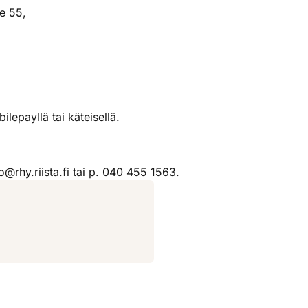
e 55,
lepayllä tai käteisellä.
o@rhy.riista.fi
tai p. 040 455 1563.