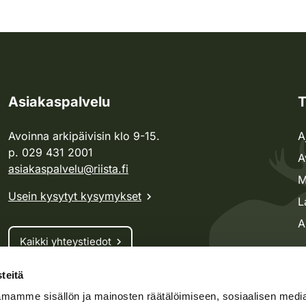
Asiakaspalvelu
T
Avoinna arkipäivisin klo 9-15.
A
p. 029 431 2001
A
asiakaspalvelu@riista.fi
M
Usein kysytyt kysymykset
L
A
Kaikki yhteystiedot
teitä
Metsästyskortti-asiat
mamme sisällön ja mainosten räätälöimiseen, sosiaalisen medi
Oma riista -asiat