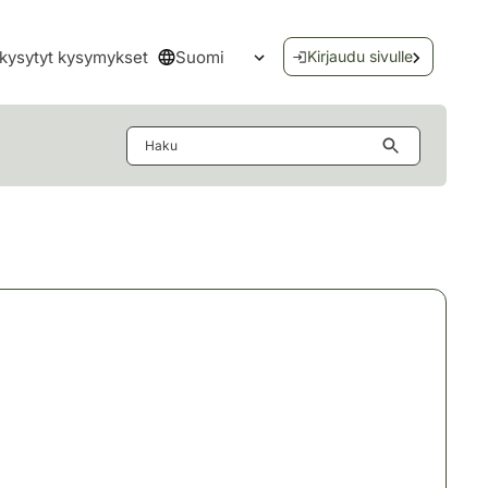
Suomi
kysytyt kysymykset
Kirjaudu sivulle
Avaa kielivalikko
Haku