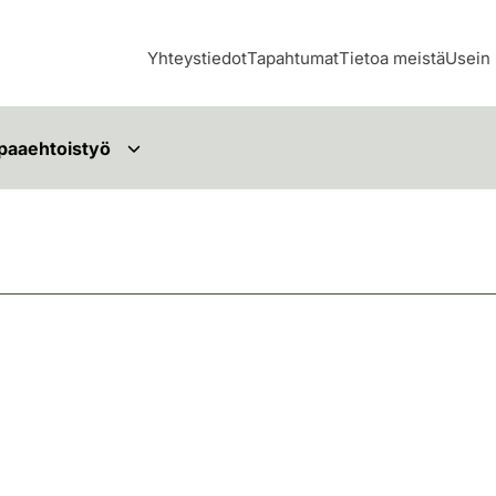
Yhteystiedot
Tapahtumat
Tietoa meistä
Usein 
paaehtoistyö