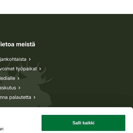
ietoa meistä
jankohtaista
voimet työpaikat
edialle
askutus
nna palautetta
Salli kaikki
an