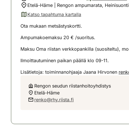
Etelä-Häme | Rengon ampumarata, Heinisuonti
Katso tapahtuma kartalla
(avautuu uuteen välilehteen)
Ota mukaan metsästyskortti.
Ampumakoemaksu 20 € /suoritus.
Maksu Oma riistan verkkopankilla (suositeltu), mobi
Ilmoittautuminen paikan päällä klo 09-11.
Lisätietoja: toiminnanohjaaja Jaana Hirvonen
renk
Rengon seudun riistanhoitoyhdistys
Etelä-Häme
renko@rhy.riista.fi