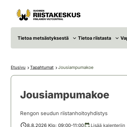
Siirry sisältöön
Siirry sivustokarttaan
Tietoa metsästyksestä
Tietoa riistasta
Va
Etusivu
Tapahtumat
Jousiampumakoe
Jousiampumakoe
Rengon seudun riistanhoitoyhdistys
8.8.2026 Klo: 09:00-11:00
Lisää kalenteriin