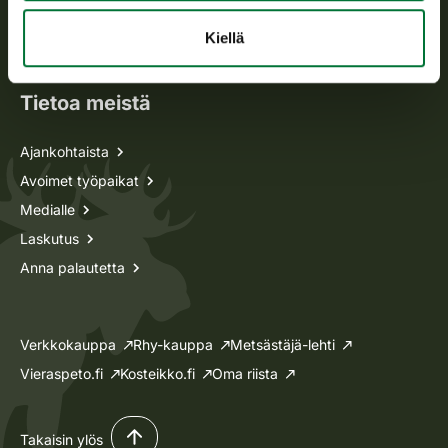
Oma riista -asiat
Kiellä
Lupa-asiat
Tietoa meistä
Ajankohtaista
Avoimet työpaikat
Medialle
Laskutus
Anna palautetta
Verkkokauppa
Rhy-kauppa
Metsästäjä-lehti
Vieraspeto.fi
Kosteikko.fi
Oma riista
Takaisin ylös