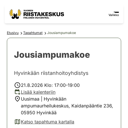
Siirry sisältöön
Siirry sivustokarttaan
Valikko
Etusivu
Tapahtumat
Jousiampumakoe
Jousiampumakoe
Hyvinkään riistanhoitoyhdistys
21.8.2026 Klo: 17:00-19:00
Lisää kalenteriin
Uusimaa | Hyvinkään
ampumaurheilukeskus, Kaidanpääntie 236,
05950 Hyvinkää
Katso tapahtuma kartalla
(avautuu uuteen välilehteen)