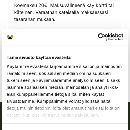
Koemaksu 20€. Maksuvälineenä käy kortti tai
käteinen. Varaathan käteisellä maksaessasi
tasarahan mukaan.
Ajo-ohje
http://www.hyvinkaa.net
Hyvinkään riistanhoitoyhdistys
Uusimaa
Tämä sivusto käyttää evästeitä
040 1202079
hyvinkaa@rhy.riista.fi
Käytämme evästeitä tarjoamamme sisällön ja mainosten
räätälöimiseen, sosiaalisen median ominaisuuksien
tukemiseen ja kävijämäärämme analysoimiseen. Lisäksi
jaamme sosiaalisen median, mainosalan ja analytiikka-
alan kumppaneillemme tietoja siitä, miten käytät
sivustoamme. Kumppanimme voivat yhdistää näitä
tietoja muihin tietoihin, joita olet antanut heille tai joita on
kerätty, kun olet käyttänyt heidän palvelujaan.
Suomen riistakeskus