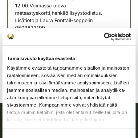
12.00.Voimassa oleva
metsästyskortti,henkilöllisyystodistus.
Lisätietoja Laura Fonttail-seppelin
0503622199
Lahden seudun riistanhoitoyhdistys
Etelä-Häme
+358408351025
Tämä sivusto käyttää evästeitä
lasse.perttola@gmail.com
Käytämme evästeitä tarjoamamme sisällön ja mainosten
räätälöimiseen, sosiaalisen median ominaisuuksien
tukemiseen ja kävijämäärämme analysoimiseen. Lisäksi
jaamme sosiaalisen median, mainosalan ja analytiikka-
alan kumppaneillemme tietoja siitä, miten käytät
sivustoamme. Kumppanimme voivat yhdistää näitä
tietoja muihin tietoihin, joita olet antanut heille tai joita on
kerätty, kun olet käyttänyt heidän palvelujaan.
Suomen riistakeskus
Suostumuksen