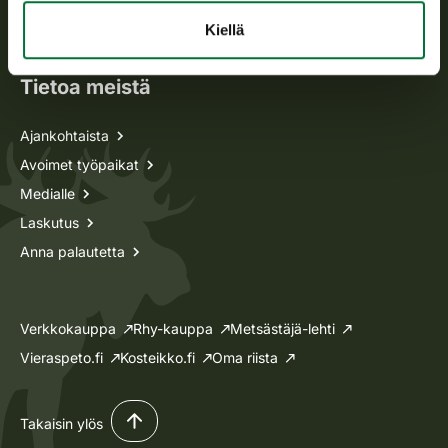
Oma riista -asiat
Kiellä
Lupa-asiat
Tietoa meistä
Ajankohtaista
Avoimet työpaikat
Medialle
Laskutus
Anna palautetta
Verkkokauppa
Rhy-kauppa
Metsästäjä-lehti
Vieraspeto.fi
Kosteikko.fi
Oma riista
Takaisin ylös