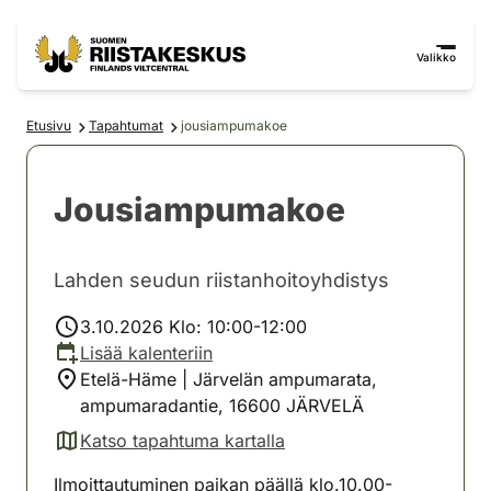
Siirry sisältöön
Siirry sivustokarttaan
Valikko
Etusivu
Tapahtumat
jousiampumakoe
Jousiampumakoe
Lahden seudun riistanhoitoyhdistys
3.10.2026 Klo: 10:00-12:00
Lisää kalenteriin
Etelä-Häme | Järvelän ampumarata,
ampumaradantie, 16600 JÄRVELÄ
Katso tapahtuma kartalla
(avautuu uuteen välilehteen)
Ilmoittautuminen paikan päällä klo.10.00-