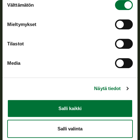
Suomen riistakeskus edistää kestävää riistataloutta, tukee
Välttämätön
valinta
riistanhoitoyhdistysten toimintaa ja huolehtii riistapolitiikan
toimeenpanosta sekä vastaa sille säädetyistä julkisista
hallintotehtävistä.
Mieltymykset
Tietoa meistä
Tilastot
Asiakaspalvelu
Media
Avoinna arkipäivisin klo 9-15.
p. 029 431 2001
asiakaspalvelu@riista.fi
Näytä tiedot
Usein kysytyt kysymykset
Salli kaikki
Kaikki yhteystiedot
Salli valinta
Metsästyskortti-asiat