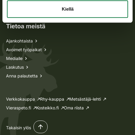
Oma riista -asiat
Kiellä
Lupa-asiat
Tietoa meistä
Ajankohtaista
Avoimet työpaikat
Medialle
Laskutus
Anna palautetta
Verkkokauppa
Rhy-kauppa
Metsästäjä-lehti
Vieraspeto.fi
Kosteikko.fi
Oma riista
Takaisin ylös