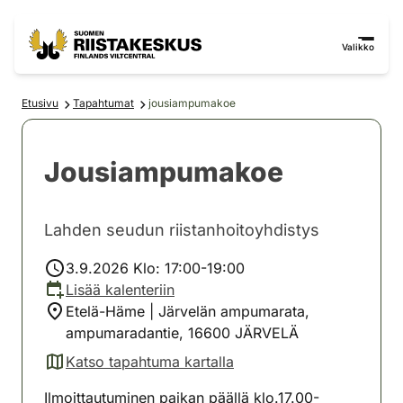
Siirry sisältöön
Siirry sivustokarttaan
Valikko
Etusivu
Tapahtumat
jousiampumakoe
Jousiampumakoe
Lahden seudun riistanhoitoyhdistys
3.9.2026 Klo: 17:00-19:00
Lisää kalenteriin
Etelä-Häme | Järvelän ampumarata,
ampumaradantie, 16600 JÄRVELÄ
Katso tapahtuma kartalla
(avautuu uuteen välilehteen)
Ilmoittautuminen paikan päällä klo.17.00-