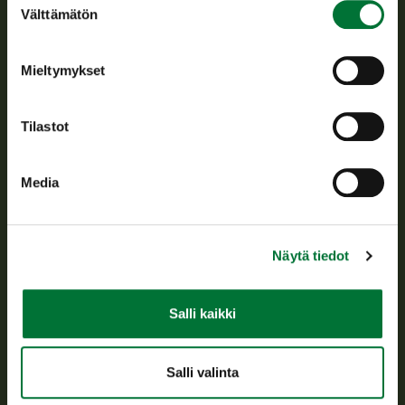
Suomen riistakeskus edistää kestävää riistataloutta, tukee
Välttämätön
valinta
riistanhoitoyhdistysten toimintaa ja huolehtii riistapolitiikan
toimeenpanosta sekä vastaa sille säädetyistä julkisista
hallintotehtävistä.
Mieltymykset
Tietoa meistä
Tilastot
Asiakaspalvelu
Media
Avoinna arkipäivisin klo 9-15.
p. 029 431 2001
asiakaspalvelu@riista.fi
Näytä tiedot
Usein kysytyt kysymykset
Salli kaikki
Kaikki yhteystiedot
Salli valinta
Metsästyskortti-asiat