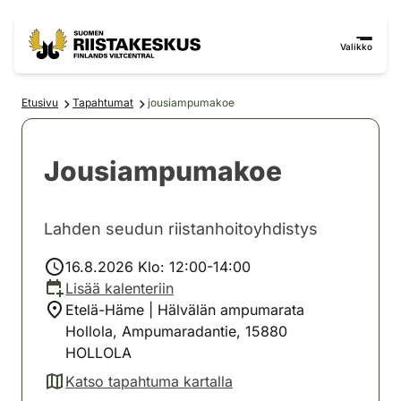
Siirry sisältöön
Siirry sivustokarttaan
Valikko
Etusivu
Tapahtumat
jousiampumakoe
Jousiampumakoe
Lahden seudun riistanhoitoyhdistys
16.8.2026 Klo: 12:00-14:00
Lisää kalenteriin
Etelä-Häme | Hälvälän ampumarata
Hollola, Ampumaradantie, 15880
HOLLOLA
Katso tapahtuma kartalla
(avautuu uuteen välilehteen)