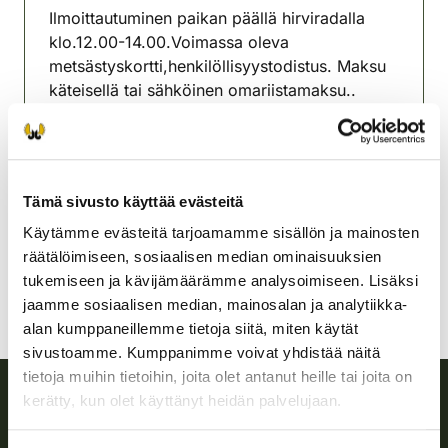
Ilmoittautuminen paikan päällä hirviradalla
klo.12.00-14.00.Voimassa oleva
metsästyskortti,henkilöllisyystodistus. Maksu
käteisellä tai sähköinen omariistamaksu..
Lisätietoja Lasse Perttola 0408351025
Lahden seudun riistanhoitoyhdistys
Etelä-Häme
Tämä sivusto käyttää evästeitä
+358408351025
lasse.perttola@gmail.com
Käytämme evästeitä tarjoamamme sisällön ja mainosten
räätälöimiseen, sosiaalisen median ominaisuuksien
tukemiseen ja kävijämäärämme analysoimiseen. Lisäksi
jaamme sosiaalisen median, mainosalan ja analytiikka-
alan kumppaneillemme tietoja siitä, miten käytät
sivustoamme. Kumppanimme voivat yhdistää näitä
tietoja muihin tietoihin, joita olet antanut heille tai joita on
kerätty, kun olet käyttänyt heidän palvelujaan.
Suomen riistakeskus