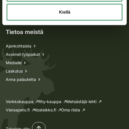
Oma riista -asiat
Kiellä
Lupa-asiat
Tietoa meistä
Ajankohtaista
Avoimet työpaikat
Medialle
Laskutus
Anna palautetta
Verkkokauppa
Rhy-kauppa
Metsästäjä-lehti
Vieraspeto.fi
Kosteikko.fi
Oma riista
Takaisin ylös