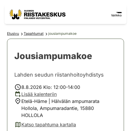
Siirry sisältöön
Siirry sivustokarttaan
Valikko
Etusivu
Tapahtumat
jousiampumakoe
Jousiampumakoe
Lahden seudun riistanhoitoyhdistys
8.8.2026 Klo: 12:00-14:00
Lisää kalenteriin
Etelä-Häme | Hälvälän ampumarata
Hollola, Ampumaradantie, 15880
HOLLOLA
Katso tapahtuma kartalla
(avautuu uuteen välilehteen)