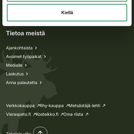
Oma riista -asiat
Kiellä
Lupa-asiat
Tietoa meistä
Ajankohtaista
Avoimet työpaikat
Medialle
Laskutus
Anna palautetta
Verkkokauppa
Rhy-kauppa
Metsästäjä-lehti
Vieraspeto.fi
Kosteikko.fi
Oma riista
Takaisin ylös