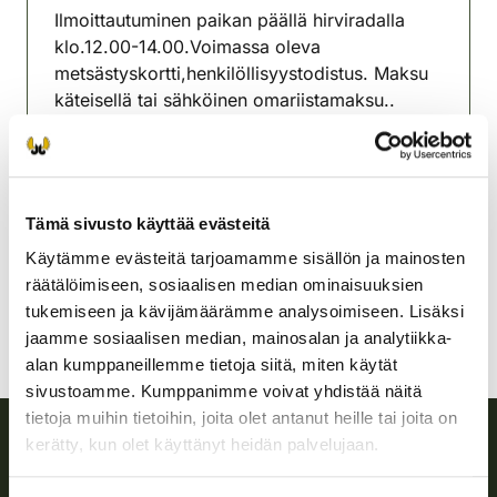
Ilmoittautuminen paikan päällä hirviradalla
klo.12.00-14.00.Voimassa oleva
metsästyskortti,henkilöllisyystodistus. Maksu
käteisellä tai sähköinen omariistamaksu..
Lisätietoja Lasse Perttola 0408351025
Lahden seudun riistanhoitoyhdistys
Etelä-Häme
Tämä sivusto käyttää evästeitä
+358408351025
lasse.perttola@gmail.com
Käytämme evästeitä tarjoamamme sisällön ja mainosten
räätälöimiseen, sosiaalisen median ominaisuuksien
tukemiseen ja kävijämäärämme analysoimiseen. Lisäksi
jaamme sosiaalisen median, mainosalan ja analytiikka-
alan kumppaneillemme tietoja siitä, miten käytät
sivustoamme. Kumppanimme voivat yhdistää näitä
tietoja muihin tietoihin, joita olet antanut heille tai joita on
kerätty, kun olet käyttänyt heidän palvelujaan.
Suomen riistakeskus