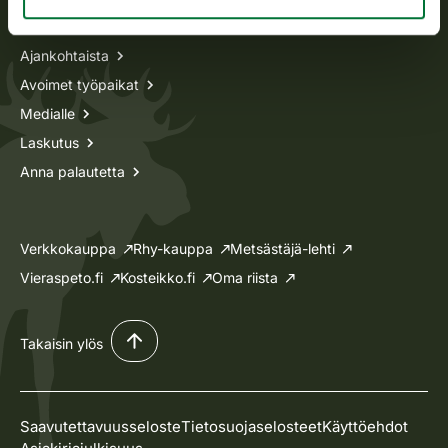
Tietoa meistä
Ajankohtaista
Avoimet työpaikat
Medialle
Laskutus
Anna palautetta
Verkkokauppa
Rhy-kauppa
Metsästäjä-lehti
Vieraspeto.fi
Kosteikko.fi
Oma riista
Takaisin ylös
Saavutettavuusseloste
Tietosuojaselosteet
Käyttöehdot