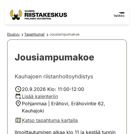
Siirry sisältöön
Siirry sivustokarttaan
Valikko
Etusivu
Tapahtumat
Jousiampumakoe
Jousiampumakoe
Kauhajoen riistanhoitoyhdistys
20.9.2026 Klo: 11:00-12:00
Lisää kalenteriin
Pohjanmaa | Erähovi, Erähovintie 62,
Kauhajoki
Katso tapahtuma kartalla
(avautuu uuteen välilehteen)
Ilmoittautuminen alkaa klo 11 ja kestää tunnin