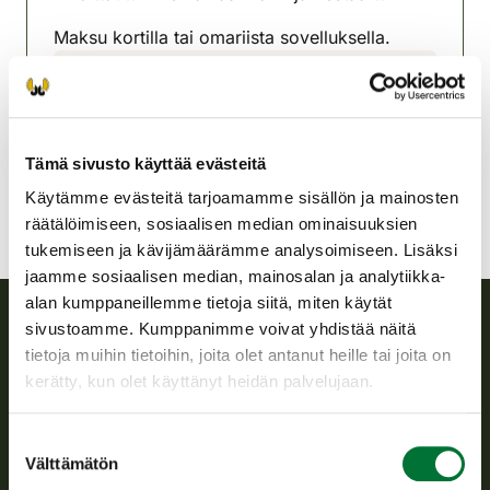
Maksu kortilla tai omariista sovelluksella.
Kauhajoen riistanhoitoyhdistys
Pohjanmaa
kauhajoki@rhy.riista.fi
Tämä sivusto käyttää evästeitä
Käytämme evästeitä tarjoamamme sisällön ja mainosten
räätälöimiseen, sosiaalisen median ominaisuuksien
tukemiseen ja kävijämäärämme analysoimiseen. Lisäksi
jaamme sosiaalisen median, mainosalan ja analytiikka-
alan kumppaneillemme tietoja siitä, miten käytät
sivustoamme. Kumppanimme voivat yhdistää näitä
Suomen riistakeskus
tietoja muihin tietoihin, joita olet antanut heille tai joita on
kerätty, kun olet käyttänyt heidän palvelujaan.
Suomen riistakeskus edistää kestävää riistataloutta, tukee
riistanhoitoyhdistysten toimintaa ja huolehtii riistapolitiikan
Suostumuksen
toimeenpanosta sekä vastaa sille säädetyistä julkisista
Välttämätön
valinta
hallintotehtävistä.